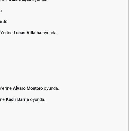
ü
ördü
 Yerine
Lucas Villalba
oyunda.
 Yerine
Alvaro Montoro
oyunda.
ine
Kadir Barria
oyunda.