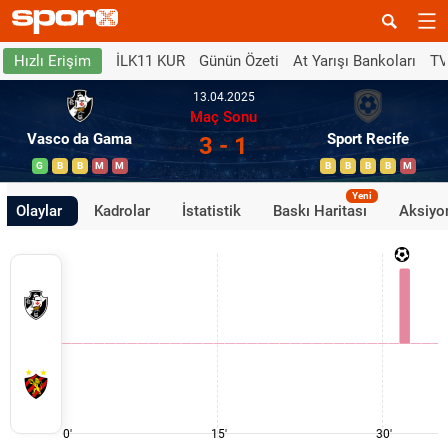
İLK11 KUR
Günün Özeti
At Yarışı Bankoları
TV
Hızlı Erişim
13.04.2025
Maç Sonu
Vasco da Gama
Sport Recife
3 - 1
G
B
B
M
M
B
B
B
B
M
Yeni
Olaylar
Kadrolar
İstatistik
Baskı Haritası
Aksiyon
0'
15'
30'