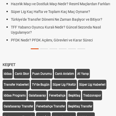
Hazırlık Maçı ve Dostluk Maçı Nedir? Resmî Maçlardan Farkları
Süper Lig Kaç Hafta ve Toplam Kaç Maç Oynanır?
Türkiye'de Transfer Dönemi Ne Zaman Başlıyor ve Bitiyor?
TFF Yabancı Oyuncu Kuralı Nedir? Güncel Sezonda Nasıl
Uygulanıyor?
PFDK Nedir? PFDK Açılımı, Görevleri ve Karar Süreci
KEŞFET
iddaa
Canlı Skor
Puan Durumu
Canlı Anlatım
At Yarışı
Transfer Haberleri
TV'de Bugün
Süper Lig Fikstür
Süper Lig Haberleri
iddaa Programı
Galatasaray
Fenerbahçe
Beşiktaş
Trabzonspor
Galatasaray Transfer
Fenerbahçe Transfer
Beşiktaş Transfer