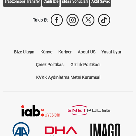
Trabzonspor Transfer
Canlı İzle
iddaa Sonuçları
Aktif Sayaç
Takip Et
Bize Ulaşın
Künye
Kariyer
About US
Yasal Uyarı
Çerez Politikası
Gizlilik Politikası
KVKK Aydınlatma Metni Kurumsal