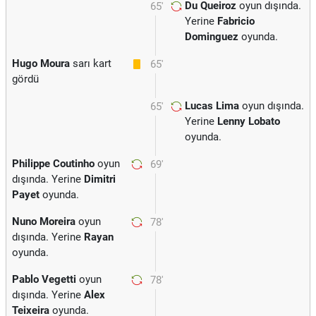
Du Queiroz
oyun dışında.
65'
Yerine
Fabricio
Dominguez
oyunda.
Hugo Moura
sarı kart
65'
gördü
Lucas Lima
oyun dışında.
65'
Yerine
Lenny Lobato
oyunda.
Philippe Coutinho
oyun
69'
dışında. Yerine
Dimitri
Payet
oyunda.
Nuno Moreira
oyun
78'
dışında. Yerine
Rayan
oyunda.
Pablo Vegetti
oyun
78'
dışında. Yerine
Alex
Teixeira
oyunda.