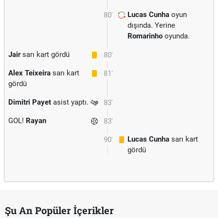
Lucas Cunha
oyun
80'
dışında. Yerine
Romarinho
oyunda.
Jair
sarı kart gördü
80'
Alex Teixeira
sarı kart
81'
gördü
Dimitri Payet
asist yaptı.
83'
GOL!
Rayan
83'
Lucas Cunha
sarı kart
90'
gördü
Şu An Popüler İçerikler