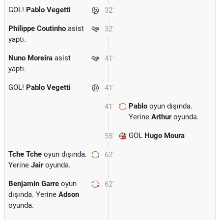
GOL!
Pablo Vegetti
32'
Philippe Coutinho
asist
32'
yaptı.
Nuno Moreira
asist
41'
yaptı.
GOL!
Pablo Vegetti
41'
Pablo
oyun dışında.
41'
Yerine
Arthur
oyunda.
GOL
Hugo Moura
55'
Tche Tche
oyun dışında.
62'
Yerine
Jair
oyunda.
Benjamin Garre
oyun
62'
dışında. Yerine
Adson
oyunda.