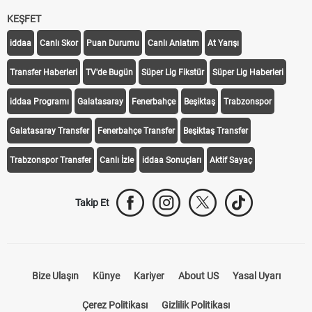
KEŞFET
iddaa
Canlı Skor
Puan Durumu
Canlı Anlatım
At Yarışı
Transfer Haberleri
TV'de Bugün
Süper Lig Fikstür
Süper Lig Haberleri
iddaa Programı
Galatasaray
Fenerbahçe
Beşiktaş
Trabzonspor
Galatasaray Transfer
Fenerbahçe Transfer
Beşiktaş Transfer
Trabzonspor Transfer
Canlı İzle
iddaa Sonuçları
Aktif Sayaç
Takip Et
Bize Ulaşın
Künye
Kariyer
About US
Yasal Uyarı
Çerez Politikası
Gizlilik Politikası