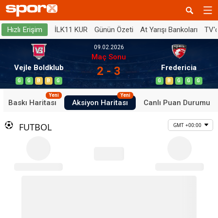
İLK11 KUR
Günün Özeti
At Yarışı Bankoları
TV'
Hızlı Erişim
09.02.2026
Maç Sonu
Vejle Boldklub
Fredericia
2 - 3
G
G
B
B
G
G
B
G
G
G
Yeni
Yeni
Baskı Haritası
Aksiyon Haritası
Canlı Puan Durumu
FUTBOL
GMT +00:00