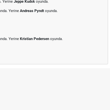
. Yerine
Jeppe Kudsk
oyunda.
ında. Yerine
Andreas Pyndt
oyunda.
ında. Yerine
Kristian Pedersen
oyunda.
Puan Durumunda AG, OM ve Diğ
Skor Ne Demek? Sporda Skor v
Futbol Nasıl Oynanır? Temel Fu
Deplasman Golü Kuralı Nedir?