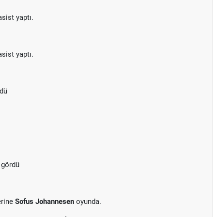
sist yaptı.
sist yaptı.
rdü
 gördü
erine
Sofus Johannesen
oyunda.