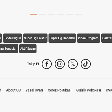
i
TV'de Bugün
Süper Lig Fikstür
Süper Lig Haberleri
iddaa Programı
Galata
daa Sonuçları
Aktif Sayaç
Takip Et
r
About US
Yasal Uyarı
Çerez Politikası
Gizlilik Politikası
KVK