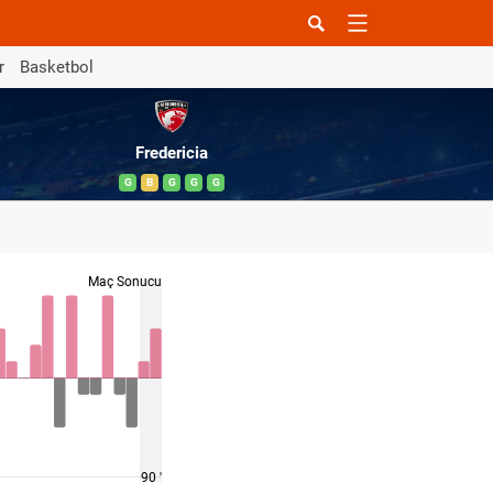
r
Basketbol
Fredericia
G
B
G
G
G
Maç Sonucu
90 '