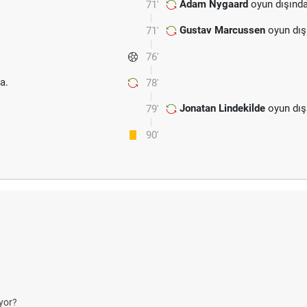
Adam Nygaard
oyun dışında
71'
Gustav Marcussen
oyun dış
71'
76'
a.
78'
Jonatan Lindekilde
oyun dış
79'
90'