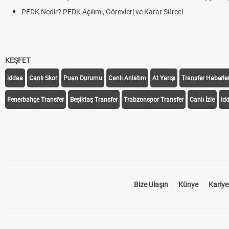
örevleri ve Karar Süreci
KEŞFET
iddaa
Canlı Skor
Puan Durumu
Canlı Anlatım
At Yarışı
Transfer Haberler
Fenerbahçe Transfer
Beşiktaş Transfer
Trabzonspor Transfer
Canlı İzle
id
Bize Ulaşın
Künye
Kariye