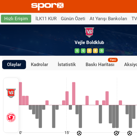
İLK11 KUR
Günün Özeti
At Yarışı Bankoları
TV
Hızlı Erişim
Vejle Boldklub
G
G
B
B
G
Yeni
Olaylar
Kadrolar
İstatistik
Baskı Haritası
Aksiyo
0'
15'
30'