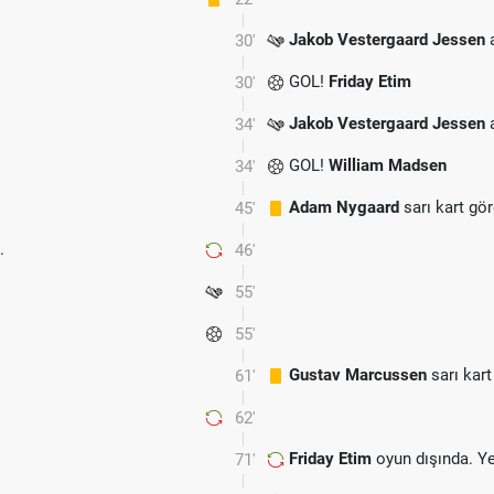
Jakob Vestergaard Jessen
a
30'
GOL!
Friday Etim
30'
Jakob Vestergaard Jessen
a
34'
GOL!
William Madsen
34'
Adam Nygaard
sarı kart gö
45'
.
46'
55'
55'
Gustav Marcussen
sarı kart
61'
62'
Friday Etim
oyun dışında. Y
71'