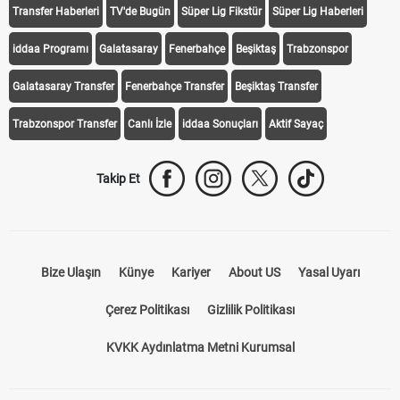
Transfer Haberleri
TV'de Bugün
Süper Lig Fikstür
Süper Lig Haberleri
iddaa Programı
Galatasaray
Fenerbahçe
Beşiktaş
Trabzonspor
Galatasaray Transfer
Fenerbahçe Transfer
Beşiktaş Transfer
Trabzonspor Transfer
Canlı İzle
iddaa Sonuçları
Aktif Sayaç
Takip Et
Bize Ulaşın
Künye
Kariyer
About US
Yasal Uyarı
Çerez Politikası
Gizlilik Politikası
KVKK Aydınlatma Metni Kurumsal