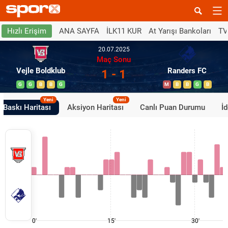
ANA SAYFA
İLK11 KUR
At Yarışı Bankoları
TV
Hızlı Erişim
20.07.2025
Maç Sonu
Vejle Boldklub
Randers FC
1 - 1
G
G
B
B
G
M
B
B
G
B
Yeni
Yeni
Baskı Haritası
Aksiyon Haritası
Canlı Puan Durumu
İ
0'
15'
30'