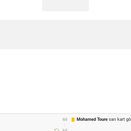
Mohamed Toure
sarı kart g
44'
54'