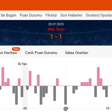
'de Bugün
Puan Durumu
Fikstür
Son Haberler
Ücretsiz Oyunla
20.07.2025
Maç Sonu
1 - 1
Yeni
n Haritası
Canlı Puan Durumu
İddaa Oranları
İlk Yarı
45'
60'
75'