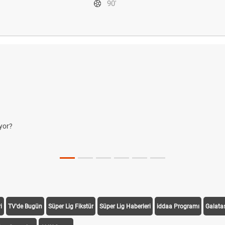
90'
yor?
i
TV'de Bugün
Süper Lig Fikstür
Süper Lig Haberleri
iddaa Programı
Galata