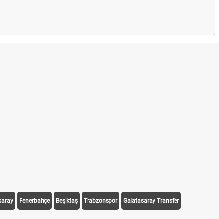
saray
Fenerbahçe
Beşiktaş
Trabzonspor
Galatasaray Transfer