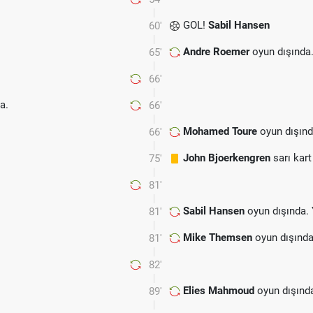
GOL!
Sabil Hansen
60'
Andre Roemer
oyun dışında
65'
66'
a.
66'
Mohamed Toure
oyun dışınd
66'
John Bjoerkengren
sarı kart
75'
81'
Sabil Hansen
oyun dışında.
81'
Mike Themsen
oyun dışında
81'
82'
Elies Mahmoud
oyun dışınd
89'