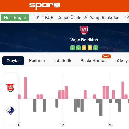
İLK11 KUR
Günün Özeti
At Yarışı Bankoları
TV
Hızlı Erişim
Vejle Boldklub
G
G
B
B
G
Yeni
Olaylar
Kadrolar
İstatistik
Baskı Haritası
Aksiyo
0'
15'
30'