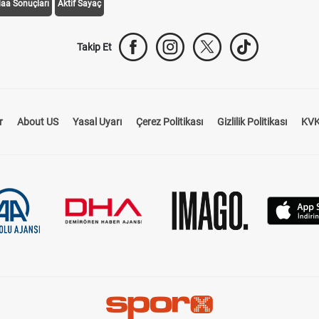
daa Sonuçları
Aktif Sayaç
Takip Et
r
About US
Yasal Uyarı
Çerez Politikası
Gizlilik Politikası
KVK