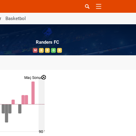
r
Basketbol
Randers FC
M
B
B
G
B
Maç Sonucu
90 '