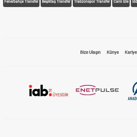
Fenerbahçe Transfer
Beşiktaş Transfer
Trabzonspor Transfer
Canlı İzle
id
Bize Ulaşın
Künye
Kariye