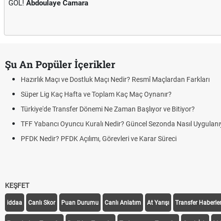
GOL!
Abdoulaye Camara
Şu An Popüler İçerikler
Hazırlık Maçı ve Dostluk Maçı Nedir? Resmî Maçlardan Farkları
Süper Lig Kaç Hafta ve Toplam Kaç Maç Oynanır?
Türkiye'de Transfer Dönemi Ne Zaman Başlıyor ve Bitiyor?
TFF Yabancı Oyuncu Kuralı Nedir? Güncel Sezonda Nasıl Uygulanı
PFDK Nedir? PFDK Açılımı, Görevleri ve Karar Süreci
KEŞFET
iddaa
Canlı Skor
Puan Durumu
Canlı Anlatım
At Yarışı
Transfer Haberler