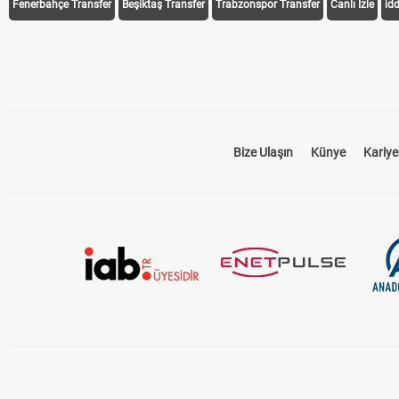
Fenerbahçe Transfer
Beşiktaş Transfer
Trabzonspor Transfer
Canlı İzle
id
Bize Ulaşın
Künye
Kariye