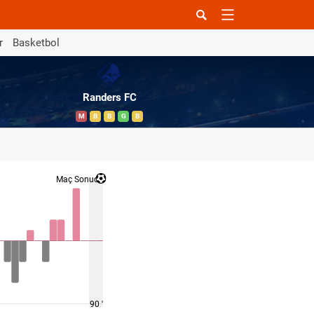
r
Basketbol
Randers FC
M
B
B
G
B
Maç Sonucu
90 '