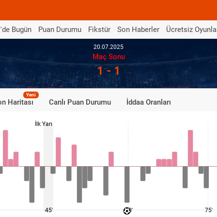
'de Bugün
Puan Durumu
Fikstür
Son Haberler
Ücretsiz Oyunla
20.07.2025
Maç Sonu
1 - 1
Yeni
n Haritası
Canlı Puan Durumu
İddaa Oranları
İlk Yarı
45'
60'
75'