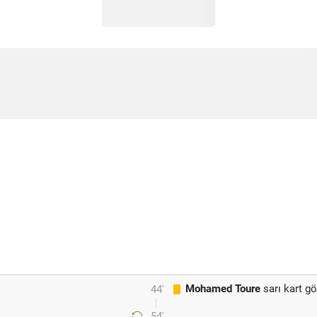
Mohamed Toure
sarı kart g
44'
54'