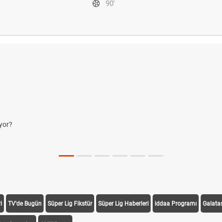
90'
yor?
i
TV'de Bugün
Süper Lig Fikstür
Süper Lig Haberleri
iddaa Programı
Galata