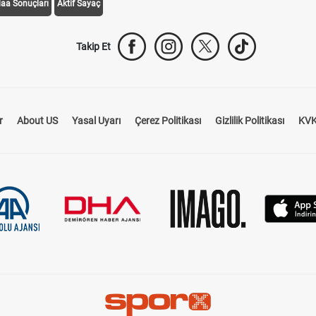
daa Sonuçları
Aktif Sayaç
Takip Et
r
About US
Yasal Uyarı
Çerez Politikası
Gizlilik Politikası
KVK