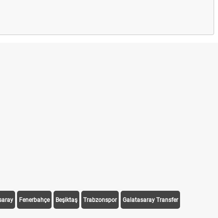
saray
Fenerbahçe
Beşiktaş
Trabzonspor
Galatasaray Transfer