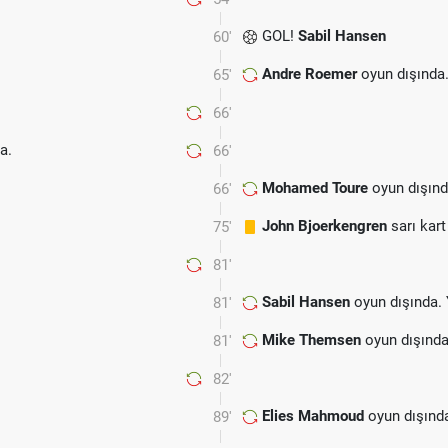
GOL!
Sabil Hansen
60'
Andre Roemer
oyun dışında
65'
66'
a.
66'
Mohamed Toure
oyun dışınd
66'
John Bjoerkengren
sarı kart
75'
81'
Sabil Hansen
oyun dışında.
81'
Mike Themsen
oyun dışında
81'
82'
Elies Mahmoud
oyun dışınd
89'