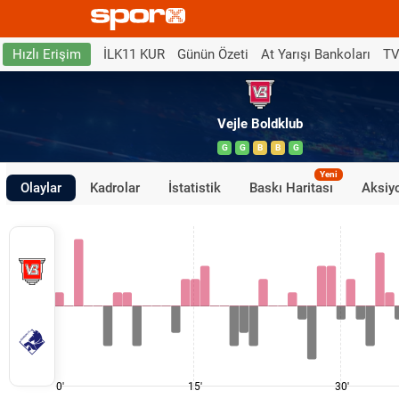
İLK11 KUR
Günün Özeti
At Yarışı Bankoları
TV
Hızlı Erişim
Vejle Boldklub
G
G
B
B
G
Yeni
Olaylar
Kadrolar
İstatistik
Baskı Haritası
Aksiyo
0'
15'
30'