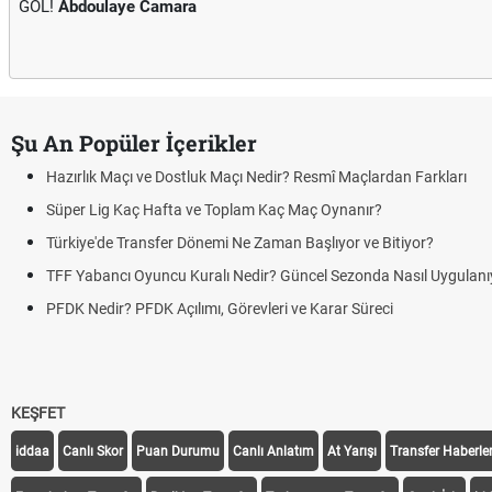
GOL!
Abdoulaye Camara
Şu An Popüler İçerikler
Hazırlık Maçı ve Dostluk Maçı Nedir? Resmî Maçlardan Farkları
Süper Lig Kaç Hafta ve Toplam Kaç Maç Oynanır?
Türkiye'de Transfer Dönemi Ne Zaman Başlıyor ve Bitiyor?
TFF Yabancı Oyuncu Kuralı Nedir? Güncel Sezonda Nasıl Uygulanı
PFDK Nedir? PFDK Açılımı, Görevleri ve Karar Süreci
KEŞFET
iddaa
Canlı Skor
Puan Durumu
Canlı Anlatım
At Yarışı
Transfer Haberler