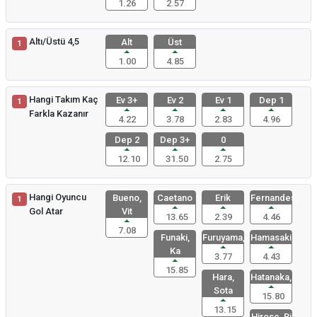
1.26
2.57
Altı/Üstü 4,5
Alt
Üst
1
1.00
4.85
Hangi Takım Kaç
Ev 3+
Ev 2
Ev 1
Dep 1
1
Farkla Kazanır
4.22
3.78
2.83
4.96
Dep 2
Dep 3+
0
12.10
31.50
2.75
Hangi Oyuncu
Bueno,
Caetano
Erik
Fernandes,
1
Gol Atar
Vit
13.65
2.39
4.46
7.08
Funaki,
Furuyama,
Hamasaki,
Ka
3.77
4.43
15.85
Hara,
Hatanaka,
Sota
15.80
13.15
Hirose, Ri