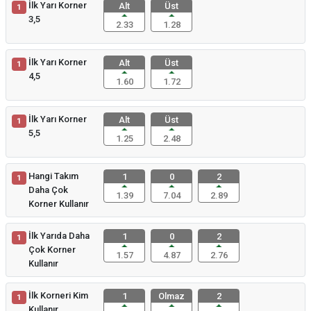
İlk Yarı Korner
Alt
Üst
1
3,5
2.33
1.28
İlk Yarı Korner
Alt
Üst
1
4,5
1.60
1.72
İlk Yarı Korner
Alt
Üst
1
5,5
1.25
2.48
Hangi Takım
1
0
2
1
Daha Çok
1.39
7.04
2.89
Korner Kullanır
İlk Yarıda Daha
1
0
2
1
Çok Korner
1.57
4.87
2.76
Kullanır
İlk Korneri Kim
1
Olmaz
2
1
Kullanır