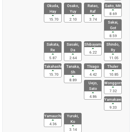
Okuda,
Osako,
Ratao,
Saito, Mit
Hay
Yuy
Raf
8.69
15.70
2.10
3.74
Sakai,
Got
8.59
Sakata,
Sasaki,
Shibayama,
Shindo,
Re
Da
Ry
6.22
5.87
2.64
11.05
Takahashi,
Tanaka,
Thiago
Thuler
Sh
15.70
4.42
10.85
8.89
Uejo,
Wonggorn,
Sato
7.32
4.86
Yamakawa,
9.33
Yamauchi,
Yuruki,
Ko
4.36
3.14