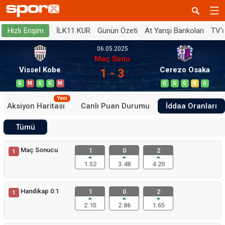
İLK11 KUR
Günün Özeti
At Yarışı Bankoları
TV'
Hızlı Erişim
06.05.2025
Maç Sonu
Vissel Kobe
Cerezo Osaka
1 - 3
G
M
G
G
M
G
G
G
B
G
Yeni
Aksiyon Haritası
Canlı Puan Durumu
İddaa Oranları
Tümü
Maç Sonucu
1
0
2
1
1.52
3.48
4.20
Handikap 0:1
1
0
2
1
2.15
2.86
1.65