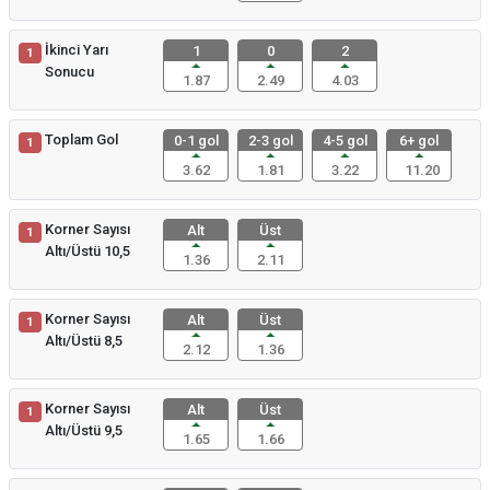
İkinci Yarı
1
0
2
1
Sonucu
1.87
2.49
4.03
Toplam Gol
0-1 gol
2-3 gol
4-5 gol
6+ gol
1
3.62
1.81
3.22
11.20
Korner Sayısı
Alt
Üst
1
Altı/Üstü 10,5
1.36
2.11
Korner Sayısı
Alt
Üst
1
Altı/Üstü 8,5
2.12
1.36
Korner Sayısı
Alt
Üst
1
Altı/Üstü 9,5
1.65
1.66