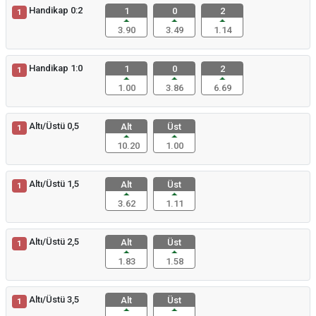
Handikap 0:2
1
0
2
1
3.90
3.49
1.14
Handikap 1:0
1
0
2
1
1.00
3.86
6.69
Altı/Üstü 0,5
Alt
Üst
1
10.20
1.00
Altı/Üstü 1,5
Alt
Üst
1
3.62
1.11
Altı/Üstü 2,5
Alt
Üst
1
1.83
1.58
Altı/Üstü 3,5
Alt
Üst
1