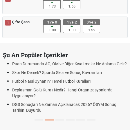
1.73
1.65
Çifte Şans
1 ve 0
1 ve 2
0 ve 2
1
1.00
1.00
1.52
Şu An Popüler İçerikler
Puan Durumunda AG, OM ve Diğer Kısaltmalar Ne Anlama Gelir?
Skor Ne Demek? Sporda Skor ve Sonuç Kavramları
Futbol Nasıl Oynanır? Temel Futbol Kuralları
Deplasman Golü Kuralı Nedir? Hangi Organizasyonlarda
Uygulanıyor?
DGS Sonuçları Ne Zaman Açıklanacak 2026? ÖSYM Sonuç
Tarihini Duyurdu