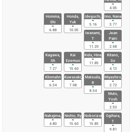
4.05
Homma,
Honda,
Ideguchi,
Iino, Nana
Shi
Yuk
5.16
3.77
6.88
10.05
Iwanami,
Jean
T
Patri
11.20
2.68
Kagawa,
Kai
Kida, Hina
Kitano,
Sh
Ezemuo
So
11.85
7.27
15.60
4.13
Klismahn
Kuwasaki,
Matsuda,
Miyashiro,
R
6.34
7.08
2.72
8.54
Muto,
Yosh
2.53
Nakajima,
Nishio, Ry
Noborizato
Ogihara,
T
4.80
15.60
15.85
9.81