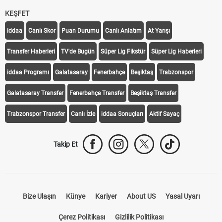
KEŞFET
iddaa
Canlı Skor
Puan Durumu
Canlı Anlatım
At Yarışı
Transfer Haberleri
TV'de Bugün
Süper Lig Fikstür
Süper Lig Haberleri
iddaa Programı
Galatasaray
Fenerbahçe
Beşiktaş
Trabzonspor
Galatasaray Transfer
Fenerbahçe Transfer
Beşiktaş Transfer
Trabzonspor Transfer
Canlı İzle
iddaa Sonuçları
Aktif Sayaç
Takip Et
Bize Ulaşın
Künye
Kariyer
About US
Yasal Uyarı
Çerez Politikası
Gizlilik Politikası