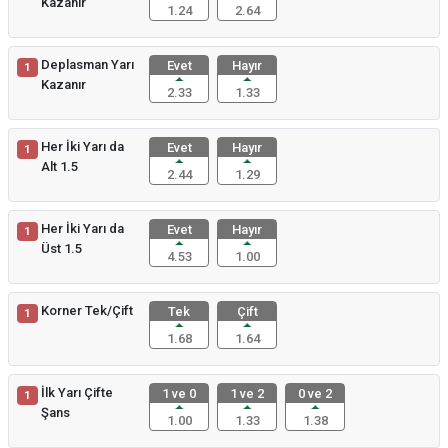
Kazanır
1.24
2.64
Deplasman Yarı
Evet
Hayır
1
Kazanır
2.33
1.33
Her İki Yarı da
Evet
Hayır
1
Alt 1.5
2.44
1.29
Her İki Yarı da
Evet
Hayır
1
Üst 1.5
4.53
1.00
Korner Tek/Çift
Tek
Çift
1
1.68
1.64
İlk Yarı Çifte
1 ve 0
1 ve 2
0 ve 2
1
Şans
1.00
1.33
1.38