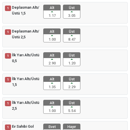
Deplasman Altı/
Alt
Üst
1
Üstü 1,5
1.17
3.05
Deplasman Altı/
Alt
Üst
1
Üstü 2,5
1.00
8.47
İlk Yarı Altı/Üstü
Alt
Üst
1
0,5
2.90
1.20
İlk Yarı Altı/Üstü
Alt
Üst
1
1,5
1.35
2.29
İlk Yarı Altı/Üstü
Alt
Üst
1
2,5
1.00
5.54
Ev Sahibi Gol
Evet
Hayır
1