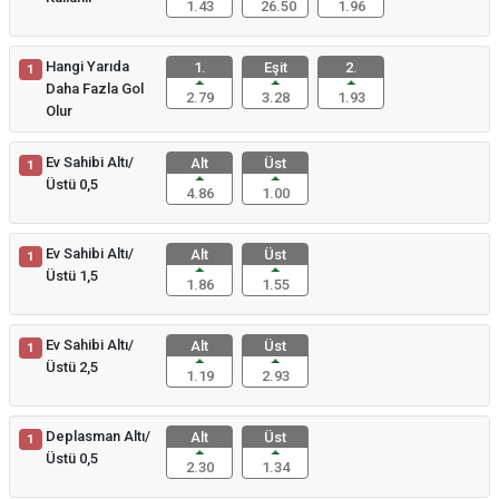
1.43
26.50
1.96
Hangi Yarıda
1.
Eşit
2.
1
Daha Fazla Gol
2.79
3.28
1.93
Olur
Ev Sahibi Altı/
Alt
Üst
1
Üstü 0,5
4.86
1.00
Ev Sahibi Altı/
Alt
Üst
1
Üstü 1,5
1.86
1.55
Ev Sahibi Altı/
Alt
Üst
1
Üstü 2,5
1.19
2.93
Deplasman Altı/
Alt
Üst
1
Üstü 0,5
2.30
1.34