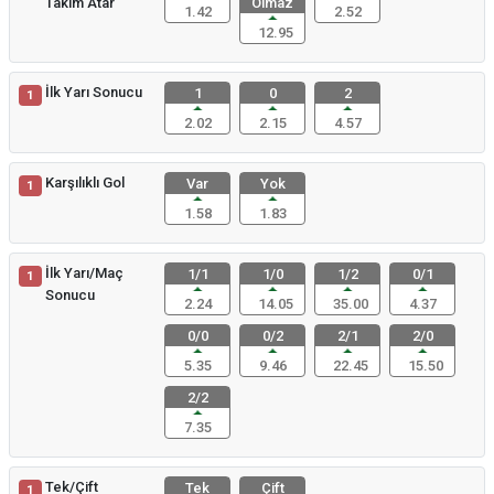
Takım Atar
Olmaz
1.42
2.52
12.95
İlk Yarı Sonucu
1
0
2
1
2.02
2.15
4.57
Karşılıklı Gol
Var
Yok
1
1.58
1.83
İlk Yarı/Maç
1/1
1/0
1/2
0/1
1
Sonucu
2.24
14.05
35.00
4.37
0/0
0/2
2/1
2/0
5.35
9.46
22.45
15.50
2/2
7.35
Tek/Çift
Tek
Çift
1