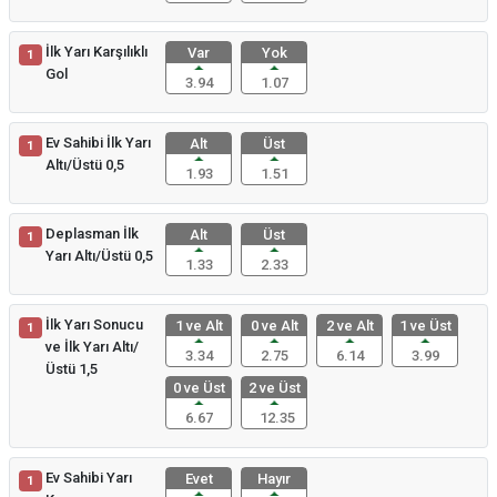
İlk Yarı Karşılıklı
Var
Yok
1
Gol
3.94
1.07
Ev Sahibi İlk Yarı
Alt
Üst
1
Altı/Üstü 0,5
1.93
1.51
Deplasman İlk
Alt
Üst
1
Yarı Altı/Üstü 0,5
1.33
2.33
İlk Yarı Sonucu
1 ve Alt
0 ve Alt
2 ve Alt
1 ve Üst
1
ve İlk Yarı Altı/
3.34
2.75
6.14
3.99
Üstü 1,5
0 ve Üst
2 ve Üst
6.67
12.35
Ev Sahibi Yarı
Evet
Hayır
1