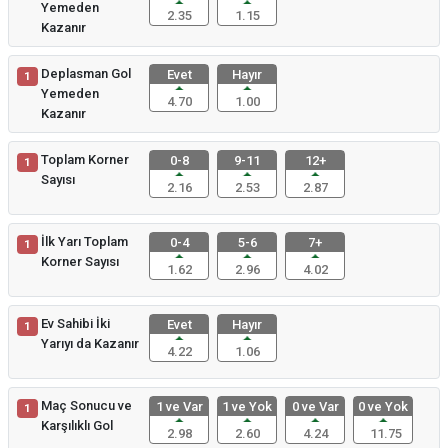
Yemeden
2.35
1.15
Kazanır
Deplasman Gol
Evet
Hayır
1
Yemeden
4.70
1.00
Kazanır
Toplam Korner
0-8
9-11
12+
1
Sayısı
2.16
2.53
2.87
İlk Yarı Toplam
0-4
5-6
7+
1
Korner Sayısı
1.62
2.96
4.02
Ev Sahibi İki
Evet
Hayır
1
Yarıyı da Kazanır
4.22
1.06
Maç Sonucu ve
1 ve Var
1 ve Yok
0 ve Var
0 ve Yok
1
Karşılıklı Gol
2.98
2.60
4.24
11.75