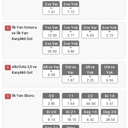
2 ve Var
2 ve Yok
7.41
7.72
İlk Yarı Sonucu
1 ve Var
1 ve Yok
0 ve Var
0 ve Yok
1
ve İlk Yarı
12.00
2.17
6.60
2.73
Karşılıklı Gol
2 ve Var
2 ve Yok
26.00
4.86
Altı/Üstü 2,5 ve
Alt ve Var
Üst ve
Alt ve
Üst ve
1
Karşılıklı Gol
Var
Yok
Yok
6.58
1.87
2.25
6.56
İlk Yarı Skoru
0:0
1:1
2:2
Ev 1:0
1
2.85
7.64
66.00
3.47
Ev 2:0
Ev 2:1
Dep 1:0
Dep 2:0
8.14
18.10
6.42
28.50
Dep 2:1
diğer