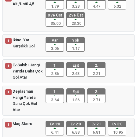
Altı/Üstü 4,5
1.79
3.28
4.47
6.32
0 ve Üst
2 ve Üst
35.00
23.30
İkinci Yarı
Var
Yok
1
Karşılıklı Gol
3.06
1.17
Ev Sahibi Hangi
1.
Eşit
2.
1
Yarıda Daha Çok
2.86
2.63
2.21
Gol Atar
Deplasman
1.
Eşit
2.
1
Hangi Yarıda
3.64
1.86
2.71
Daha Çok Gol
Atar
Maç Skoru
Ev 1:0
Ev 2:0
Ev 2:1
Ev 3:0
1
6.41
6.88
6.81
10.95