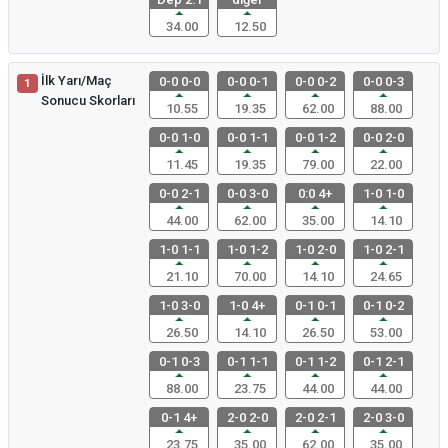
34.00
12.50
İlk Yarı/Maç
0-0 0-0
0-0 0-1
0-0 0-2
0-0 0-3
1
Sonucu Skorları
10.55
19.35
62.00
88.00
0-0 1-0
0-0 1-1
0-0 1-2
0-0 2-0
11.45
19.35
79.00
22.00
0-0 2-1
0-0 3-0
0:0 4+
1-0 1-0
44.00
62.00
35.00
14.10
1-0 1-1
1-0 1-2
1-0 2-0
1-0 2-1
21.10
70.00
14.10
24.65
1-0 3-0
1-0 4+
0-1 0-1
0-1 0-2
26.50
14.10
26.50
53.00
0-1 0-3
0-1 1-1
0-1 1-2
0-1 2-1
88.00
23.75
44.00
44.00
0-1 4+
2-0 2-0
2-0 2-1
2-0 3-0
23.75
35.00
62.00
35.00