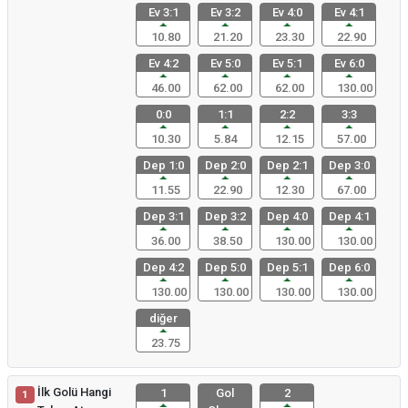
Ev 3:1
Ev 3:2
Ev 4:0
Ev 4:1
10.80
21.20
23.30
22.90
Ev 4:2
Ev 5:0
Ev 5:1
Ev 6:0
46.00
62.00
62.00
130.00
0:0
1:1
2:2
3:3
10.30
5.84
12.15
57.00
Dep 1:0
Dep 2:0
Dep 2:1
Dep 3:0
11.55
22.90
12.30
67.00
Dep 3:1
Dep 3:2
Dep 4:0
Dep 4:1
36.00
38.50
130.00
130.00
Dep 4:2
Dep 5:0
Dep 5:1
Dep 6:0
130.00
130.00
130.00
130.00
diğer
23.75
İlk Golü Hangi
1
Gol
2
1