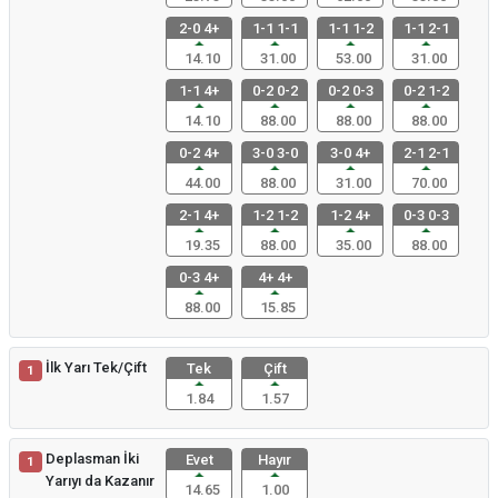
2-0 4+
1-1 1-1
1-1 1-2
1-1 2-1
14.10
31.00
53.00
31.00
1-1 4+
0-2 0-2
0-2 0-3
0-2 1-2
14.10
88.00
88.00
88.00
0-2 4+
3-0 3-0
3-0 4+
2-1 2-1
44.00
88.00
31.00
70.00
2-1 4+
1-2 1-2
1-2 4+
0-3 0-3
19.35
88.00
35.00
88.00
0-3 4+
4+ 4+
88.00
15.85
İlk Yarı Tek/Çift
Tek
Çift
1
1.84
1.57
Deplasman İki
Evet
Hayır
1
Yarıyı da Kazanır
14.65
1.00