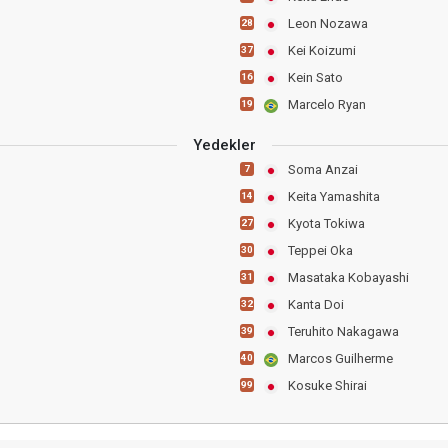
Leon Nozawa
28
Kei Koizumi
37
Kein Sato
16
Marcelo Ryan
19
Yedekler
Soma Anzai
7
Keita Yamashita
14
Kyota Tokiwa
27
Teppei Oka
30
Masataka Kobayashi
31
Kanta Doi
32
Teruhito Nakagawa
39
Marcos Guilherme
40
Kosuke Shirai
99