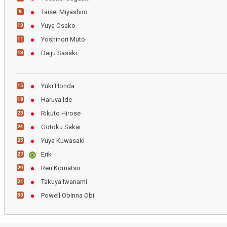
Taisei Miyashiro
9
Yuya Osako
10
Yoshinori Muto
11
Daiju Sasaki
13
Yuki Honda
15
Haruya Ide
18
Rikuto Hirose
23
Gotoku Sakai
24
Yuya Kuwasaki
25
Erik
27
Ren Komatsu
29
Takuya Iwanami
31
Powell Obinna Obi
50