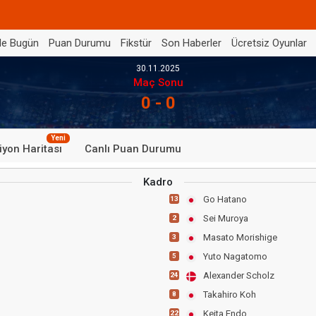
de Bugün
Puan Durumu
Fikstür
Son Haberler
Ücretsiz Oyunlar
30.11.2025
Maç Sonu
0 - 0
Yeni
iyon Haritası
Canlı Puan Durumu
Kadro
Go Hatano
13
Sei Muroya
2
Masato Morishige
3
Yuto Nagatomo
5
Alexander Scholz
24
Takahiro Koh
8
Keita Endo
22