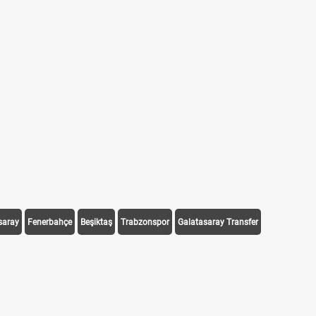
saray
Fenerbahçe
Beşiktaş
Trabzonspor
Galatasaray Transfer