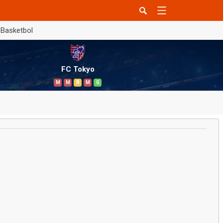
Basketbol
FC Tokyo
M
M
B
M
G