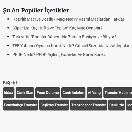
Şu An Popüler İçerikler
Hazırlık Maçı ve Dostluk Maçı Nedir? Resmî Maçlardan Farkları
Süper Lig Kaç Hafta ve Toplam Kaç Maç Oynanır?
Türkiye'de Transfer Dönemi Ne Zaman Başlıyor ve Bitiyor?
TFF Yabancı Oyuncu Kuralı Nedir? Güncel Sezonda Nasıl Uygulanı
PFDK Nedir? PFDK Açılımı, Görevleri ve Karar Süreci
KEŞFET
iddaa
Canlı Skor
Puan Durumu
Canlı Anlatım
At Yarışı
Transfer Haberler
Fenerbahçe Transfer
Beşiktaş Transfer
Trabzonspor Transfer
Canlı İzle
id