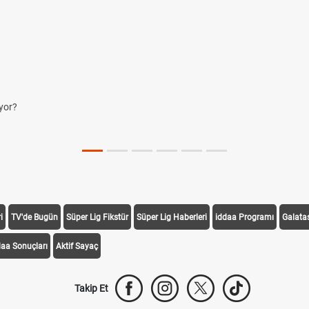
yor?
i
TV'de Bugün
Süper Lig Fikstür
Süper Lig Haberleri
iddaa Programı
Galata
daa Sonuçları
Aktif Sayaç
Takip Et