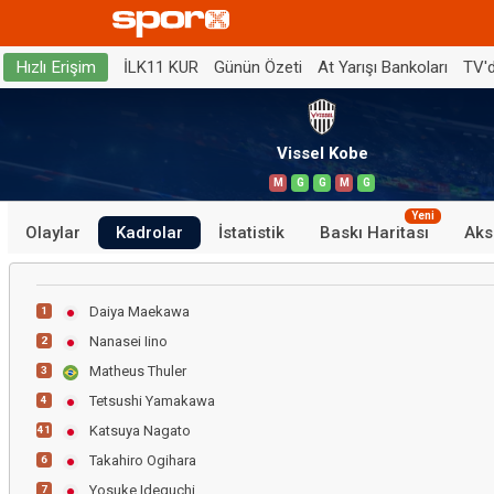
İLK11 KUR
Günün Özeti
At Yarışı Bankoları
TV'
Hızlı Erişim
Vissel Kobe
M
G
G
M
G
Yeni
Olaylar
Kadrolar
İstatistik
Baskı Haritası
Aks
Daiya Maekawa
1
Nanasei Iino
2
Matheus Thuler
3
Tetsushi Yamakawa
4
Katsuya Nagato
41
Takahiro Ogihara
6
Yosuke Ideguchi
7