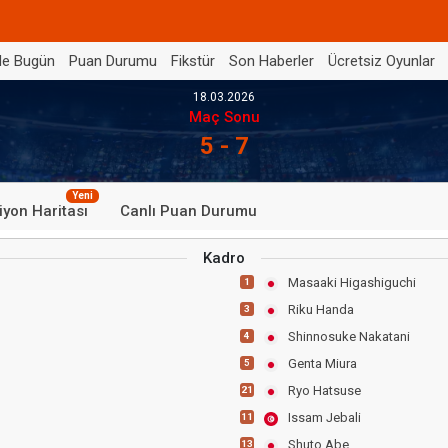
de Bugün
Puan Durumu
Fikstür
Son Haberler
Ücretsiz Oyunlar
18.03.2026
Maç Sonu
5 - 7
Yeni
iyon Haritası
Canlı Puan Durumu
Kadro
Masaaki Higashiguchi
1
Riku Handa
3
Shinnosuke Nakatani
4
Genta Miura
5
Ryo Hatsuse
21
Issam Jebali
11
Shuto Abe
13