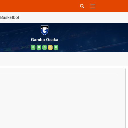
Basketbol
Gamba Osaka
G
G
G
B
G