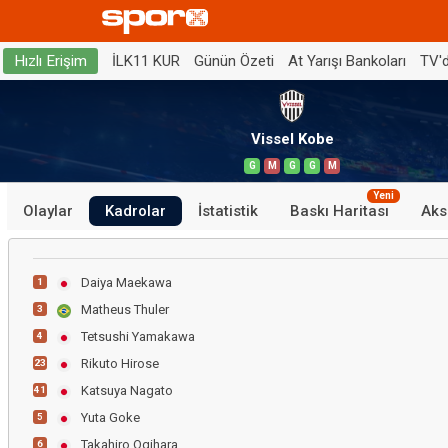
İLK11 KUR
Günün Özeti
At Yarışı Bankoları
TV'
Hızlı Erişim
Vissel Kobe
G
M
G
G
M
Yeni
Olaylar
Kadrolar
İstatistik
Baskı Haritası
Aks
Daiya Maekawa
1
Matheus Thuler
3
Tetsushi Yamakawa
4
Rikuto Hirose
23
Katsuya Nagato
41
Yuta Goke
5
Takahiro Ogihara
6