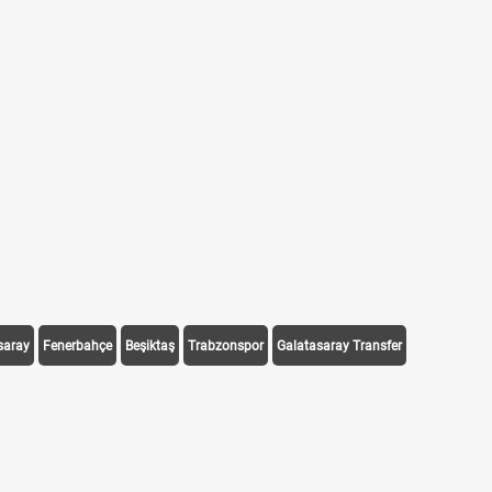
saray
Fenerbahçe
Beşiktaş
Trabzonspor
Galatasaray Transfer