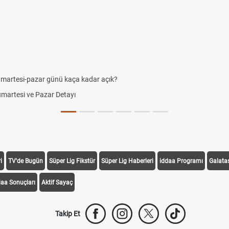
umartesi-pazar günü kaça kadar açık?
Cumartesi ve Pazar Detayı
i
TV'de Bugün
Süper Lig Fikstür
Süper Lig Haberleri
iddaa Programı
Galata
daa Sonuçları
Aktif Sayaç
Takip Et