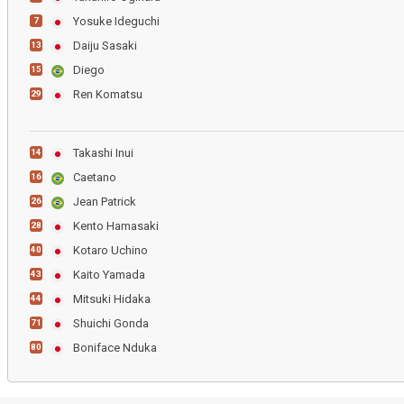
Yosuke Ideguchi
7
Daiju Sasaki
13
Diego
15
Ren Komatsu
29
Takashi Inui
14
Caetano
16
Jean Patrick
26
Kento Hamasaki
28
Kotaro Uchino
40
Kaito Yamada
43
Mitsuki Hidaka
44
Shuichi Gonda
71
Boniface Nduka
80