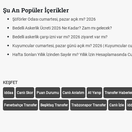
Şu An Popüler İçerikler
Şöförler Odası cumartesi, pazar açık mı? 2026
Bedelli Askerlik Ücreti 2026 Ne Kadar? Zam mı gelecek?
Bedelli askerlik çarşı izni var mı? 2026 ziyaret var mı?
Kuyumcular cumartesi, pazar günü açık mı? 2026 | Kuyumcular c
Hafta Sonları Yıllık İzinden Sayılır mı? Yıllık İzin Hesaplamasında 
KEŞFET
iddaa
Canlı Skor
Puan Durumu
Canlı Anlatım
At Yarışı
Transfer Haberler
Fenerbahçe Transfer
Beşiktaş Transfer
Trabzonspor Transfer
Canlı İzle
id