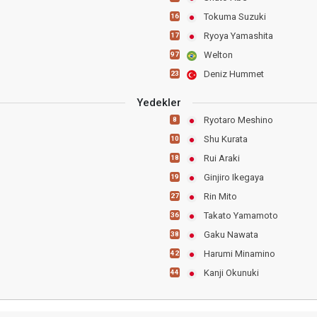
Tokuma Suzuki
16
Ryoya Yamashita
17
Welton
97
Deniz Hummet
23
Yedekler
Ryotaro Meshino
8
Shu Kurata
10
Rui Araki
18
Ginjiro Ikegaya
19
Rin Mito
27
Takato Yamamoto
36
Gaku Nawata
38
Harumi Minamino
42
Kanji Okunuki
44