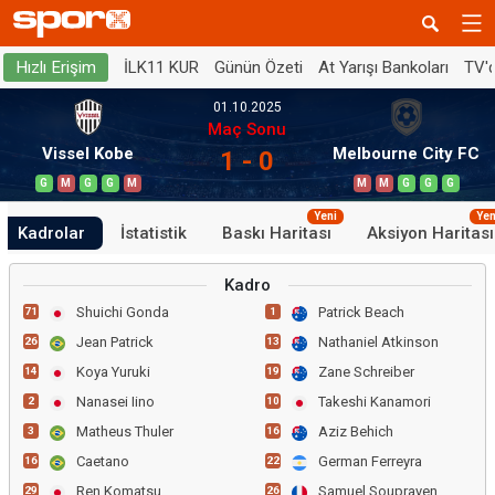
İLK11 KUR
Günün Özeti
At Yarışı Bankoları
TV'
Hızlı Erişim
01.10.2025
Maç Sonu
Vissel Kobe
Melbourne City FC
1 - 0
G
M
G
G
M
M
M
G
G
G
Yeni
Yen
Kadrolar
İstatistik
Baskı Haritası
Aksiyon Haritası
Kadro
Shuichi Gonda
Patrick Beach
71
1
Jean Patrick
Nathaniel Atkinson
26
13
Koya Yuruki
Zane Schreiber
14
19
Nanasei Iino
Takeshi Kanamori
2
10
Matheus Thuler
Aziz Behich
3
16
Caetano
German Ferreyra
16
22
Ren Komatsu
Samuel Souprayen
29
26