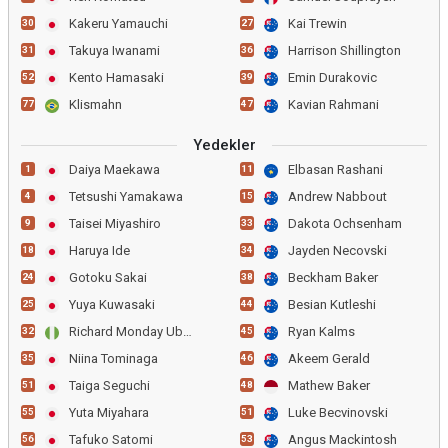
Kakeru Yamauchi
Kai Trewin
30
27
Takuya Iwanami
Harrison Shillington
31
36
Kento Hamasaki
Emin Durakovic
52
39
Klismahn
Kavian Rahmani
77
47
Yedekler
Daiya Maekawa
Elbasan Rashani
1
11
Tetsushi Yamakawa
Andrew Nabbout
4
15
Taisei Miyashiro
Dakota Ochsenham
9
33
Haruya Ide
Jayden Necovski
18
34
Gotoku Sakai
Beckham Baker
24
38
Yuya Kuwasaki
Besian Kutleshi
25
44
Richard Monday Ubong
Ryan Kalms
32
45
Niina Tominaga
Akeem Gerald
35
46
Taiga Seguchi
Mathew Baker
51
48
Yuta Miyahara
Luke Becvinovski
55
51
Tafuko Satomi
Angus Mackintosh
56
53