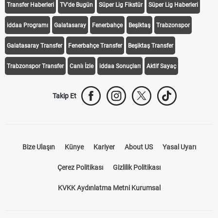
Transfer Haberleri
TV'de Bugün
Süper Lig Fikstür
Süper Lig Haberleri
iddaa Programı
Galatasaray
Fenerbahçe
Beşiktaş
Trabzonspor
Galatasaray Transfer
Fenerbahçe Transfer
Beşiktaş Transfer
Trabzonspor Transfer
Canlı İzle
iddaa Sonuçları
Aktif Sayaç
Takip Et
Bize Ulaşın
Künye
Kariyer
About US
Yasal Uyarı
Çerez Politikası
Gizlilik Politikası
KVKK Aydınlatma Metni Kurumsal