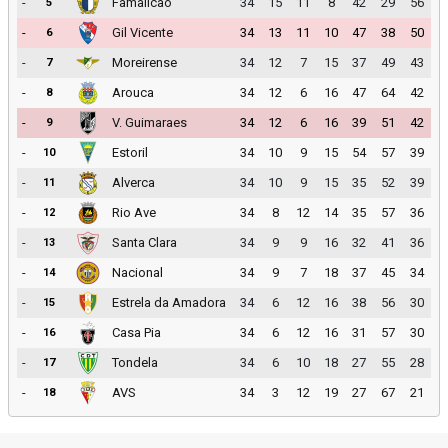
-
Famalicao
34
15
11
8
42
29
56
5
-
Gil Vicente
34
13
11
10
47
38
50
6
-
Moreirense
34
12
7
15
37
49
43
7
-
Arouca
34
12
6
16
47
64
42
8
-
V. Guimaraes
34
12
6
16
39
51
42
9
-
Estoril
34
10
9
15
54
57
39
10
-
Alverca
34
10
9
15
35
52
39
11
-
Rio Ave
34
8
12
14
35
57
36
12
-
Santa Clara
34
9
9
16
32
41
36
13
-
Nacional
34
9
7
18
37
45
34
14
-
Estrela da Amadora
34
6
12
16
38
56
30
15
-
Casa Pia
34
6
12
16
31
57
30
16
-
Tondela
34
6
10
18
27
55
28
17
-
AVS
34
3
12
19
27
67
21
18