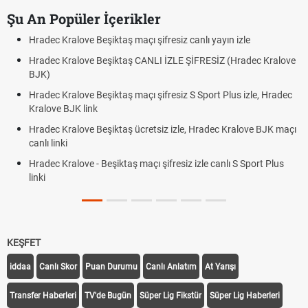
Şu An Popüler İçerikler
Hradec Kralove Beşiktaş maçı şifresiz canlı yayın izle
Hradec Kralove Beşiktaş CANLI İZLE ŞİFRESİZ (Hradec Kralove
BJK)
Hradec Kralove Beşiktaş maçı şifresiz S Sport Plus izle, Hradec
Kralove BJK link
Hradec Kralove Beşiktaş ücretsiz izle, Hradec Kralove BJK maçı
canlı linki
Hradec Kralove - Beşiktaş maçı şifresiz izle canlı S Sport Plus
linki
KEŞFET
iddaa
Canlı Skor
Puan Durumu
Canlı Anlatım
At Yarışı
Transfer Haberleri
TV'de Bugün
Süper Lig Fikstür
Süper Lig Haberleri