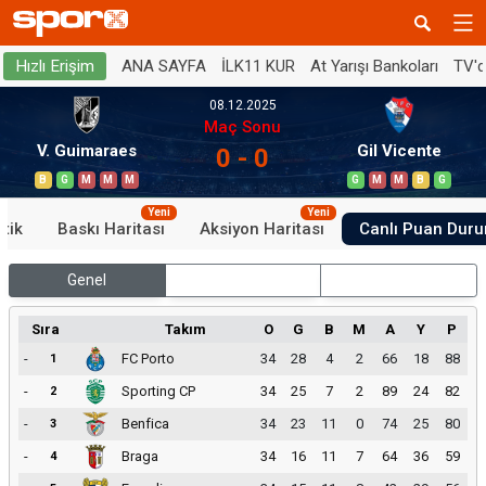
ANA SAYFA
İLK11 KUR
At Yarışı Bankoları
TV'
Hızlı Erişim
08.12.2025
Maç Sonu
V. Guimaraes
Gil Vicente
0 - 0
B
G
M
M
M
G
M
M
B
G
Yeni
Yeni
stik
Baskı Haritası
Aksiyon Haritası
Canlı Puan Dur
Genel
İç Saha
Dış Saha
Sıra
Takım
O
G
B
M
A
Y
P
-
FC Porto
34
28
4
2
66
18
88
1
-
Sporting CP
34
25
7
2
89
24
82
2
-
Benfica
34
23
11
0
74
25
80
3
-
Braga
34
16
11
7
64
36
59
4