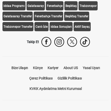
iddaa Programı
Galatasaray
Fenerbahçe
Beşiktaş
Trabzonspor
Galatasaray Transfer
Fenerbahçe Transfer
Beşiktaş Transfer
Trabzonspor Transfer
Canlı İzle
iddaa Sonuçları
Aktif Sayaç
Takip Et
Bize Ulaşın
Künye
Kariyer
About US
Yasal Uyarı
Çerez Politikası
Gizlilik Politikası
KVKK Aydınlatma Metni Kurumsal