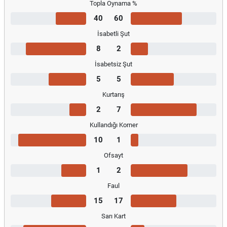
Topla Oynama %
40
60
İsabetli Şut
8
2
İsabetsiz Şut
5
5
Kurtarış
2
7
Kullandığı Korner
10
1
Ofsayt
1
2
Faul
15
17
Sarı Kart