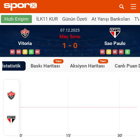
İLK11 KUR
Günün Özeti
At Yarışı Bankoları
TV
Hızlı Erişim
07.12.2025
Maç Sonu
Vitoria
Sao Paulo
1 - 0
M
M
B
G
M
M
B
M
M
G
Yeni
Yeni
İstatistik
Baskı Haritası
Aksiyon Haritası
Canlı Puan
0'
15'
30'