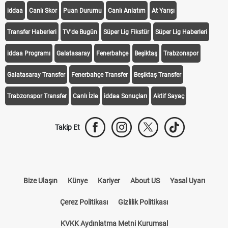
iddaa
Canlı Skor
Puan Durumu
Canlı Anlatım
At Yarışı
Transfer Haberleri
TV'de Bugün
Süper Lig Fikstür
Süper Lig Haberleri
iddaa Programı
Galatasaray
Fenerbahçe
Beşiktaş
Trabzonspor
Galatasaray Transfer
Fenerbahçe Transfer
Beşiktaş Transfer
Trabzonspor Transfer
Canlı İzle
iddaa Sonuçları
Aktif Sayaç
Takip Et
Bize Ulaşın
Künye
Kariyer
About US
Yasal Uyarı
Çerez Politikası
Gizlilik Politikası
KVKK Aydınlatma Metni Kurumsal