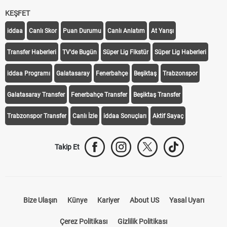
KEŞFET
iddaa
Canlı Skor
Puan Durumu
Canlı Anlatım
At Yarışı
Transfer Haberleri
TV'de Bugün
Süper Lig Fikstür
Süper Lig Haberleri
iddaa Programı
Galatasaray
Fenerbahçe
Beşiktaş
Trabzonspor
Galatasaray Transfer
Fenerbahçe Transfer
Beşiktaş Transfer
Trabzonspor Transfer
Canlı İzle
iddaa Sonuçları
Aktif Sayaç
Takip Et
Bize Ulaşın
Künye
Kariyer
About US
Yasal Uyarı
Çerez Politikası
Gizlilik Politikası