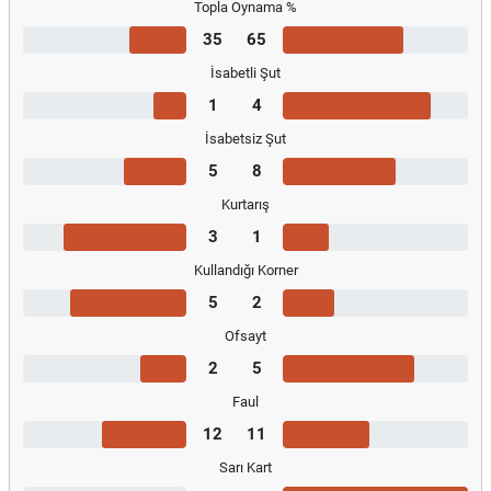
Topla Oynama %
35
65
İsabetli Şut
1
4
İsabetsiz Şut
5
8
Kurtarış
3
1
Kullandığı Korner
5
2
Ofsayt
2
5
Faul
12
11
Sarı Kart