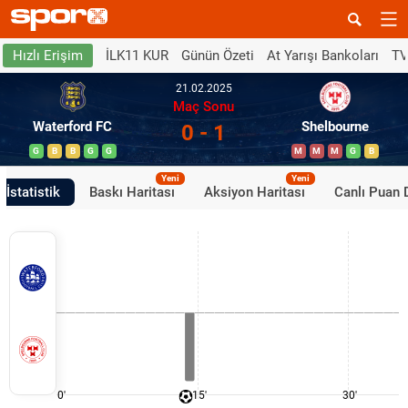
İLK11 KUR
Günün Özeti
At Yarışı Bankoları
TV
Hızlı Erişim
21.02.2025
Maç Sonu
Waterford FC
Shelbourne
0 - 1
G
B
B
G
G
M
M
M
G
B
Yeni
Yeni
İstatistik
Baskı Haritası
Aksiyon Haritası
Canlı Puan
0'
15'
30'