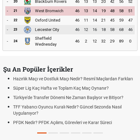
-
Blackburn Rovers
46
13
13
20
42
56
52
20
-
West Bromwich
46
13
14
19
48
58
51
21
-
Oxford United
46
11
14
21
45
59
47
22
-
Leicester City
46
12
16
18
58
68
46
23
Sheffield
-
46
2
12
32
29
89
0
24
Wednesday
Şu An Popüler İçerikler
Hazırlık Maçı ve Dostluk Maçı Nedir? Resmî Maçlardan Farkları
Süper Lig Kaç Hafta ve Toplam Kaç Maç Oynanır?
Türkiye'de Transfer Dönemi Ne Zaman Başlıyor ve Bitiyor?
TFF Yabancı Oyuncu Kuralı Nedir? Güncel Sezonda Nasıl
Uygulanıyor?
PFDK Nedir? PFDK Açılımı, Görevleri ve Karar Süreci