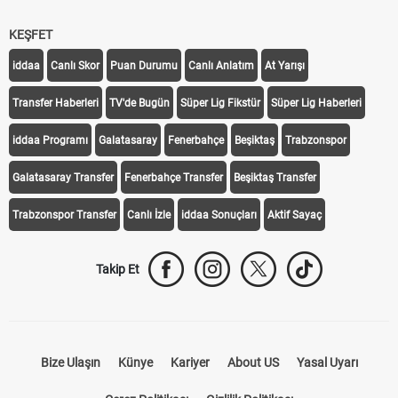
KEŞFET
iddaa
Canlı Skor
Puan Durumu
Canlı Anlatım
At Yarışı
Transfer Haberleri
TV'de Bugün
Süper Lig Fikstür
Süper Lig Haberleri
iddaa Programı
Galatasaray
Fenerbahçe
Beşiktaş
Trabzonspor
Galatasaray Transfer
Fenerbahçe Transfer
Beşiktaş Transfer
Trabzonspor Transfer
Canlı İzle
iddaa Sonuçları
Aktif Sayaç
Takip Et
Bize Ulaşın
Künye
Kariyer
About US
Yasal Uyarı