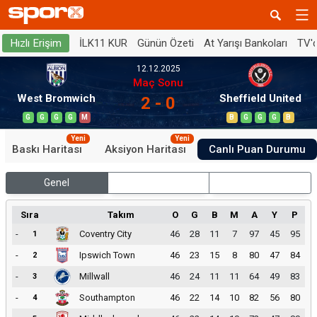
İLK11 KUR
Günün Özeti
At Yarışı Bankoları
TV'
Hızlı Erişim
12.12.2025
Maç Sonu
West Bromwich
Sheffield United
2 - 0
G
G
G
G
M
B
G
G
G
B
Yeni
Yeni
Baskı Haritası
Aksiyon Haritası
Canlı Puan Durumu
Genel
İç Saha
Dış Saha
Sıra
Takım
O
G
B
M
A
Y
P
-
Coventry City
46
28
11
7
97
45
95
1
-
Ipswich Town
46
23
15
8
80
47
84
2
-
Millwall
46
24
11
11
64
49
83
3
-
Southampton
46
22
14
10
82
56
80
4