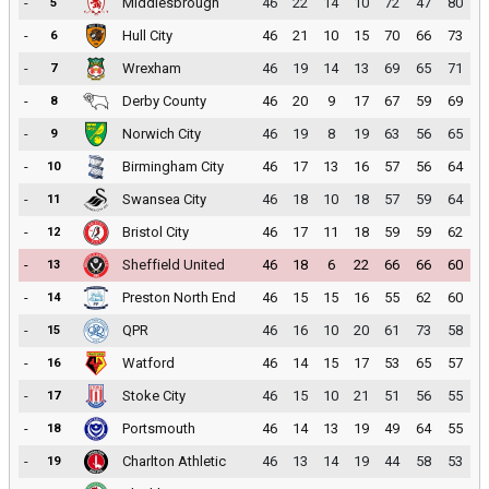
-
Middlesbrough
46
22
14
10
72
47
80
5
-
Hull City
46
21
10
15
70
66
73
6
-
Wrexham
46
19
14
13
69
65
71
7
-
Derby County
46
20
9
17
67
59
69
8
-
Norwich City
46
19
8
19
63
56
65
9
-
Birmingham City
46
17
13
16
57
56
64
10
-
Swansea City
46
18
10
18
57
59
64
11
-
Bristol City
46
17
11
18
59
59
62
12
-
Sheffield United
46
18
6
22
66
66
60
13
-
Preston North End
46
15
15
16
55
62
60
14
-
QPR
46
16
10
20
61
73
58
15
-
Watford
46
14
15
17
53
65
57
16
-
Stoke City
46
15
10
21
51
56
55
17
-
Portsmouth
46
14
13
19
49
64
55
18
-
Charlton Athletic
46
13
14
19
44
58
53
19