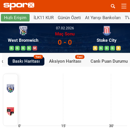
İLK11 KUR
Günün Özeti
At Yarışı Bankoları
TV
Hızlı Erişim
07.02.2026
Maç Sonu
West Bromwich
Stoke City
0 - 0
G
G
G
G
M
B
G
G
G
B
Yeni
Yeni
ik
Baskı Haritası
Aksiyon Haritası
Canlı Puan Durumu
0'
15'
30'