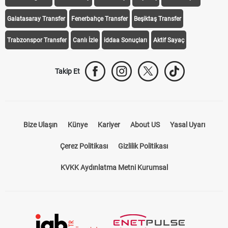
Galatasaray Transfer
Fenerbahçe Transfer
Beşiktaş Transfer
Trabzonspor Transfer
Canlı İzle
iddaa Sonuçları
Aktif Sayaç
Takip Et
Bize Ulaşın
Künye
Kariyer
About US
Yasal Uyarı
Çerez Politikası
Gizlilik Politikası
KVKK Aydınlatma Metni Kurumsal