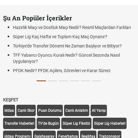
Şu An Popüler İçerikler
Hazırlık Maçı ve Dostluk Maçı Nedir? Resmî Maçlardan Farkları
Süper Lig Kaç Hafta ve Toplam Kaç Maç Oynanır?
Türkiye'de Transfer Dönemi Ne Zaman Başlıyor ve Bitiyor?
TFF Yabancı Oyuncu Kuralı Nedir? Güncel Sezonda Nasıl
Uygulanıyor?
PFDK Nedir? PFDK Açılımı, Görevleri ve Karar Süreci
KEŞFET
iddaa
Canlı Skor
Puan Durumu
Canlı Anlatım
At Yarışı
Transfer Haberleri
TV'de Bugün
Süper Lig Fikstür
Süper Lig Haberleri
iddaa Programı
Galatasaray
Fenerbahçe
Beşiktaş
Trabzonspor