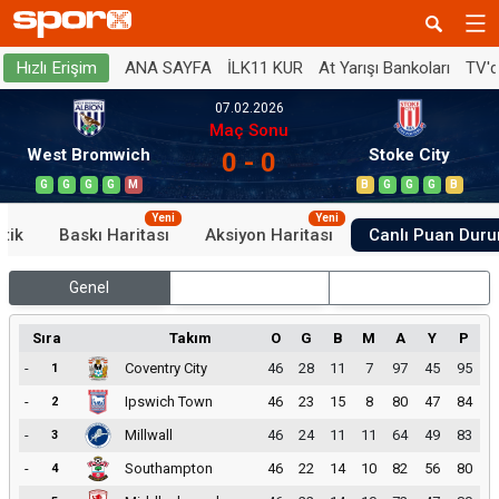
ANA SAYFA
İLK11 KUR
At Yarışı Bankoları
TV'
Hızlı Erişim
07.02.2026
Maç Sonu
West Bromwich
Stoke City
0 - 0
G
G
G
G
M
B
G
G
G
B
Yeni
Yeni
stik
Baskı Haritası
Aksiyon Haritası
Canlı Puan Dur
Genel
İç Saha
Dış Saha
Sıra
Takım
O
G
B
M
A
Y
P
-
Coventry City
46
28
11
7
97
45
95
1
-
Ipswich Town
46
23
15
8
80
47
84
2
-
Millwall
46
24
11
11
64
49
83
3
-
Southampton
46
22
14
10
82
56
80
4