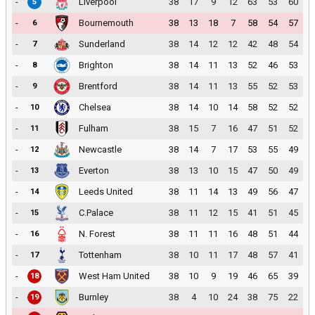
-
Liverpool
38
17
9
12
63
53
60
5
-
Bournemouth
38
13
18
7
58
54
57
6
-
Sunderland
38
14
12
12
42
48
54
7
-
Brighton
38
14
11
13
52
46
53
8
-
Brentford
38
14
11
13
55
52
53
9
-
Chelsea
38
14
10
14
58
52
52
10
-
Fulham
38
15
7
16
47
51
52
11
-
Newcastle
38
14
7
17
53
55
49
12
-
Everton
38
13
10
15
47
50
49
13
-
Leeds United
38
11
14
13
49
56
47
14
-
C.Palace
38
11
12
15
41
51
45
15
-
N. Forest
38
11
11
16
48
51
44
16
-
Tottenham
38
10
11
17
48
57
41
17
-
West Ham United
38
10
9
19
46
65
39
18
-
Burnley
38
4
10
24
38
75
22
19