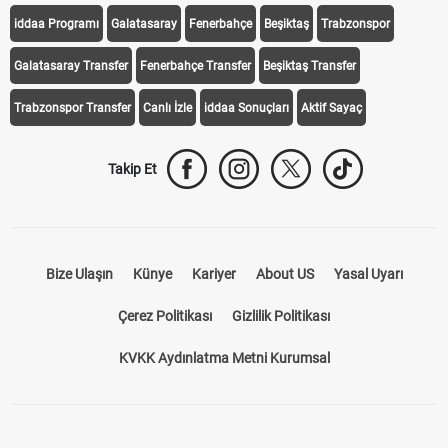
iddaa Programı
Galatasaray
Fenerbahçe
Beşiktaş
Trabzonspor
Galatasaray Transfer
Fenerbahçe Transfer
Beşiktaş Transfer
Trabzonspor Transfer
Canlı İzle
iddaa Sonuçları
Aktif Sayaç
Takip Et
Bize Ulaşın
Künye
Kariyer
About US
Yasal Uyarı
Çerez Politikası
Gizlilik Politikası
KVKK Aydınlatma Metni Kurumsal