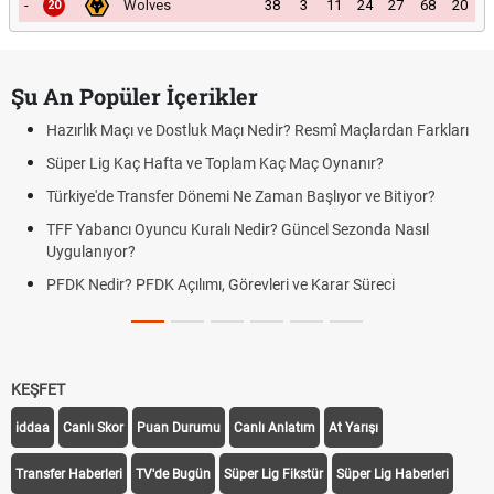
-
Wolves
38
3
11
24
27
68
20
20
Şu An Popüler İçerikler
Hazırlık Maçı ve Dostluk Maçı Nedir? Resmî Maçlardan Farkları
Süper Lig Kaç Hafta ve Toplam Kaç Maç Oynanır?
Türkiye'de Transfer Dönemi Ne Zaman Başlıyor ve Bitiyor?
TFF Yabancı Oyuncu Kuralı Nedir? Güncel Sezonda Nasıl
Uygulanıyor?
PFDK Nedir? PFDK Açılımı, Görevleri ve Karar Süreci
KEŞFET
iddaa
Canlı Skor
Puan Durumu
Canlı Anlatım
At Yarışı
Transfer Haberleri
TV'de Bugün
Süper Lig Fikstür
Süper Lig Haberleri