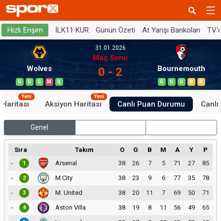
İLK11 KUR
Günün Özeti
At Yarışı Bankoları
TV'
Hızlı Erişim
31.01.2026
Maç Sonu
Wolves
Bournemouth
0 - 2
G
G
G
M
G
G
G
G
B
B
Yeni
Yeni
 Haritası
Aksiyon Haritası
Canlı Puan Durumu
Canlı 
Genel
İç Saha
Dış Saha
Sıra
Takım
O
G
B
M
A
Y
P
-
Arsenal
38
26
7
5
71
27
85
1
-
M.City
38
23
9
6
77
35
78
2
-
M. United
38
20
11
7
69
50
71
3
-
Aston Villa
38
19
8
11
56
49
65
4