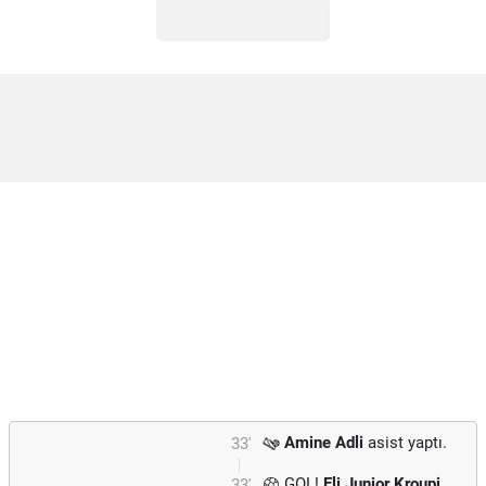
Amine Adli
asist yaptı.
33'
GOL!
Eli Junior Kroupi
33'