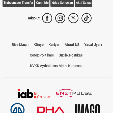
Trabzonspor Transfer
Canlı İzle
iddaa Sonuçları
Aktif Sayaç
Takip Et
Bize Ulaşın
Künye
Kariyer
About US
Yasal Uyarı
Çerez Politikası
Gizlilik Politikası
KVKK Aydınlatma Metni Kurumsal