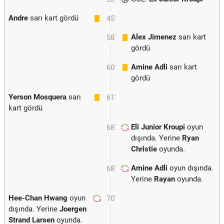
Andre
sarı kart gördü
45'
Alex Jimenez
sarı kart
58'
gördü
Amine Adli
sarı kart
60'
gördü
Yerson Mosquera
sarı
61'
kart gördü
Eli Junior Kroupi
oyun
68'
dışında. Yerine
Ryan
Christie
oyunda.
Amine Adli
oyun dışında.
68'
Yerine
Rayan
oyunda.
Hee-Chan Hwang
oyun
70'
dışında. Yerine
Joergen
Strand Larsen
oyunda.