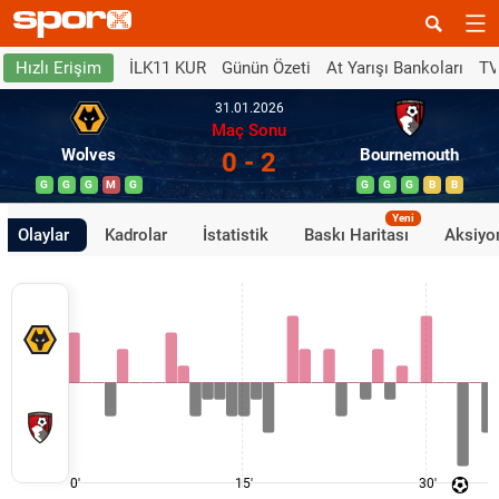
İLK11 KUR
Günün Özeti
At Yarışı Bankoları
TV
Hızlı Erişim
31.01.2026
Maç Sonu
Wolves
Bournemouth
0 - 2
G
G
G
M
G
G
G
G
B
B
Yeni
Olaylar
Kadrolar
İstatistik
Baskı Haritası
Aksiyon
0'
15'
30'