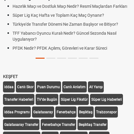
Hazırlık Maçı ve Dostluk Maçı Nedir? Resmî Maçlardan Farkları
Süper Lig Kaç Hafta ve Toplam Kaç Maç Oynanır?
Türkiye'de Transfer Dönemi Ne Zaman Başlıyor ve Bitiyor?
TFF Yabancı Oyuncu Kuralı Nedir? Güncel Sezonda Nasıl
Uygulanıyor?
PFDK Nedir? PFDK Açılımı, Görevleri ve Karar Süreci
KEŞFET
iddaa
Canlı Skor
Puan Durumu
Canlı Anlatım
At Yarışı
Transfer Haberleri
TV'de Bugün
Süper Lig Fikstür
Süper Lig Haberleri
iddaa Programı
Galatasaray
Fenerbahçe
Beşiktaş
Trabzonspor
Galatasaray Transfer
Fenerbahçe Transfer
Beşiktaş Transfer