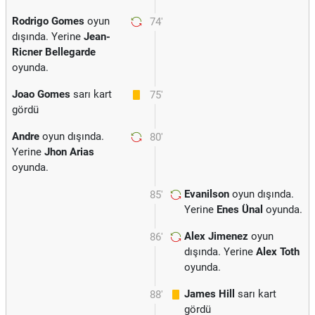
Rodrigo Gomes
oyun
74'
dışında. Yerine
Jean-
Ricner Bellegarde
oyunda.
Joao Gomes
sarı kart
75'
gördü
Andre
oyun dışında.
80'
Yerine
Jhon Arias
oyunda.
Evanilson
oyun dışında.
85'
Yerine
Enes Ünal
oyunda.
Alex Jimenez
oyun
86'
dışında. Yerine
Alex Toth
oyunda.
James Hill
sarı kart
88'
gördü