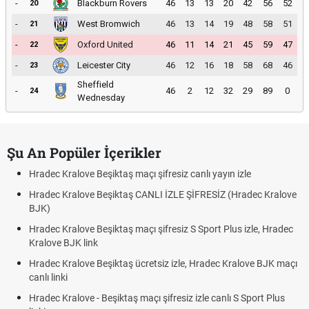
-
Blackburn Rovers
46
13
13
20
42
56
52
20
-
West Bromwich
46
13
14
19
48
58
51
21
-
Oxford United
46
11
14
21
45
59
47
22
-
Leicester City
46
12
16
18
58
68
46
23
Sheffield
-
46
2
12
32
29
89
0
24
Wednesday
Şu An Popüler İçerikler
Hradec Kralove Beşiktaş maçı şifresiz canlı yayın izle
Hradec Kralove Beşiktaş CANLI İZLE ŞİFRESİZ (Hradec Kralove
BJK)
Hradec Kralove Beşiktaş maçı şifresiz S Sport Plus izle, Hradec
Kralove BJK link
Hradec Kralove Beşiktaş ücretsiz izle, Hradec Kralove BJK maçı
canlı linki
Hradec Kralove - Beşiktaş maçı şifresiz izle canlı S Sport Plus