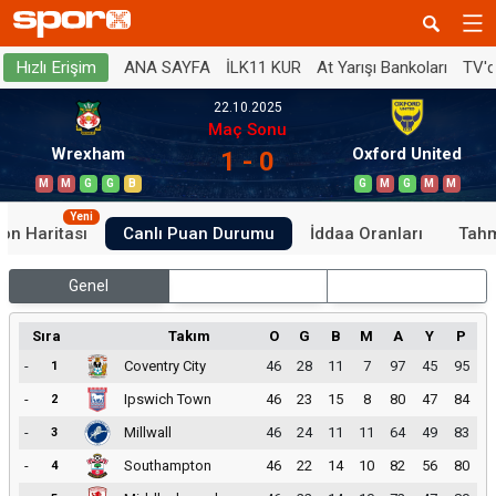
ANA SAYFA
İLK11 KUR
At Yarışı Bankoları
TV'
Hızlı Erişim
22.10.2025
Maç Sonu
Wrexham
Oxford United
1 - 0
M
M
G
G
B
G
M
G
M
M
Yeni
on Haritası
Canlı Puan Durumu
İddaa Oranları
Tahm
Genel
İç Saha
Dış Saha
Sıra
Takım
O
G
B
M
A
Y
P
-
Coventry City
46
28
11
7
97
45
95
1
-
Ipswich Town
46
23
15
8
80
47
84
2
-
Millwall
46
24
11
11
64
49
83
3
-
Southampton
46
22
14
10
82
56
80
4