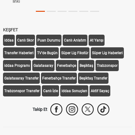
linki
KEŞFET
iddaa
Canlı Skor
Puan Durumu
Canlı Anlatım
At Yarışı
Transfer Haberleri
TV'de Bugün
Süper Lig Fikstür
Süper Lig Haberleri
iddaa Programı
Galatasaray
Fenerbahçe
Beşiktaş
Trabzonspor
Galatasaray Transfer
Fenerbahçe Transfer
Beşiktaş Transfer
Trabzonspor Transfer
Canlı İzle
iddaa Sonuçları
Aktif Sayaç
Takip Et