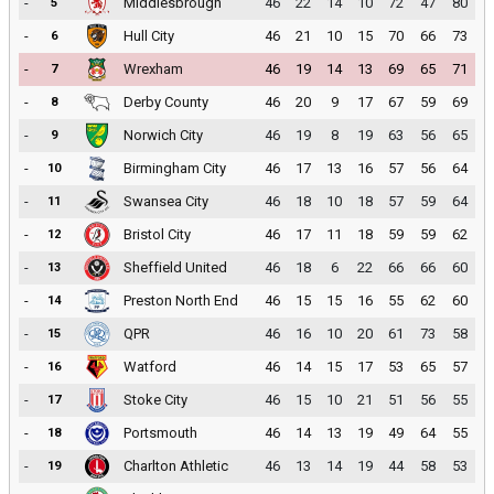
-
Middlesbrough
46
22
14
10
72
47
80
5
-
Hull City
46
21
10
15
70
66
73
6
-
Wrexham
46
19
14
13
69
65
71
7
-
Derby County
46
20
9
17
67
59
69
8
-
Norwich City
46
19
8
19
63
56
65
9
-
Birmingham City
46
17
13
16
57
56
64
10
-
Swansea City
46
18
10
18
57
59
64
11
-
Bristol City
46
17
11
18
59
59
62
12
-
Sheffield United
46
18
6
22
66
66
60
13
-
Preston North End
46
15
15
16
55
62
60
14
-
QPR
46
16
10
20
61
73
58
15
-
Watford
46
14
15
17
53
65
57
16
-
Stoke City
46
15
10
21
51
56
55
17
-
Portsmouth
46
14
13
19
49
64
55
18
-
Charlton Athletic
46
13
14
19
44
58
53
19