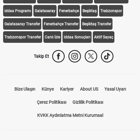
iddaa Programı
Galatasaray
Fenerbahçe
Beşiktaş
Trabzonspor
Galatasaray Transfer
Fenerbahçe Transfer
Beşiktaş Transfer
Trabzonspor Transfer
Canlı İzle
iddaa Sonuçları
Aktif Sayaç
Takip Et
Bize Ulaşın
Künye
Kariyer
About US
Yasal Uyarı
Çerez Politikası
Gizlilik Politikası
KVKK Aydınlatma Metni Kurumsal