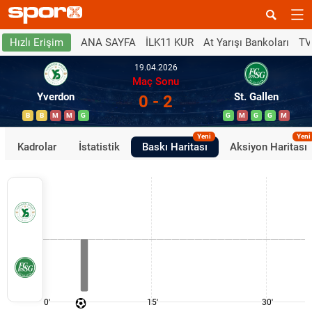
ANA SAYFA
İLK11 KUR
At Yarışı Bankoları
TV
Hızlı Erişim
19.04.2026
Maç Sonu
Yverdon
St. Gallen
0 - 2
B
B
M
M
G
G
M
G
G
M
Yeni
Yeni
Kadrolar
İstatistik
Baskı Haritası
Aksiyon Haritası
0'
15'
30'