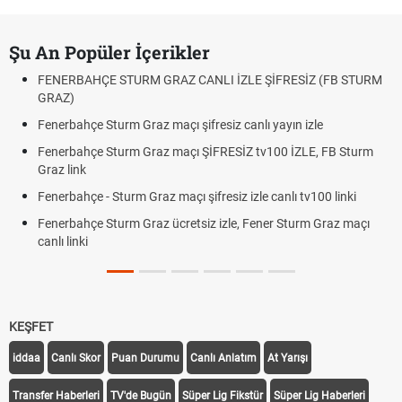
Şu An Popüler İçerikler
FENERBAHÇE STURM GRAZ CANLI İZLE ŞİFRESİZ (FB STURM
GRAZ)
Fenerbahçe Sturm Graz maçı şifresiz canlı yayın izle
Fenerbahçe Sturm Graz maçı ŞİFRESİZ tv100 İZLE, FB Sturm
Graz link
Fenerbahçe - Sturm Graz maçı şifresiz izle canlı tv100 linki
Fenerbahçe Sturm Graz ücretsiz izle, Fener Sturm Graz maçı
canlı linki
KEŞFET
iddaa
Canlı Skor
Puan Durumu
Canlı Anlatım
At Yarışı
Transfer Haberleri
TV'de Bugün
Süper Lig Fikstür
Süper Lig Haberleri