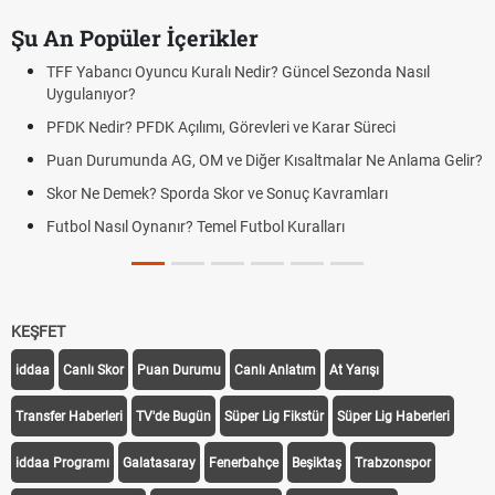
Şu An Popüler İçerikler
TFF Yabancı Oyuncu Kuralı Nedir? Güncel Sezonda Nasıl
Uygulanıyor?
PFDK Nedir? PFDK Açılımı, Görevleri ve Karar Süreci
Puan Durumunda AG, OM ve Diğer Kısaltmalar Ne Anlama Gelir?
Skor Ne Demek? Sporda Skor ve Sonuç Kavramları
Futbol Nasıl Oynanır? Temel Futbol Kuralları
KEŞFET
iddaa
Canlı Skor
Puan Durumu
Canlı Anlatım
At Yarışı
Transfer Haberleri
TV'de Bugün
Süper Lig Fikstür
Süper Lig Haberleri
iddaa Programı
Galatasaray
Fenerbahçe
Beşiktaş
Trabzonspor