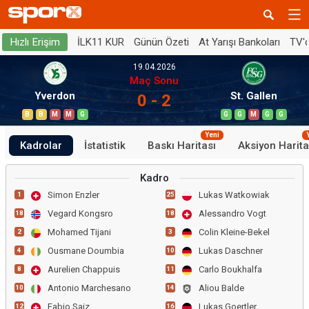
İLK11 KUR
Günün Özeti
At Yarışı Bankoları
TV'
Hızlı Erişim
19.04.2026
Maç Sonu
Yverdon
St. Gallen
0 - 2
B
B
M
M
G
G
G
M
G
G
Yeni
Kadrolar
İstatistik
Baskı Haritası
Aksiyon Harita
Kadro
Simon Enzler
Lukas Watkowiak
1
25
Vegard Kongsro
Alessandro Vogt
18
18
Mohamed Tijani
Colin Kleine-Bekel
2
3
Ousmane Doumbia
Lukas Daschner
4
10
Aurelien Chappuis
Carlo Boukhalfa
8
11
Antonio Marchesano
Aliou Balde
10
14
Fabio Saiz
Lukas Goertler
12
16