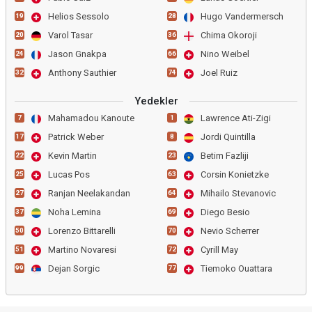
Helios Sessolo
Hugo Vandermersch
19
28
Varol Tasar
Chima Okoroji
20
36
Jason Gnakpa
Nino Weibel
24
66
Anthony Sauthier
Joel Ruiz
32
74
Yedekler
Mahamadou Kanoute
Lawrence Ati-Zigi
7
1
Patrick Weber
Jordi Quintilla
17
8
Kevin Martin
Betim Fazliji
22
23
Lucas Pos
Corsin Konietzke
25
63
Ranjan Neelakandan
Mihailo Stevanovic
27
64
Noha Lemina
Diego Besio
37
69
Lorenzo Bittarelli
Nevio Scherrer
50
70
Martino Novaresi
Cyrill May
51
72
Dejan Sorgic
Tiemoko Ouattara
99
77