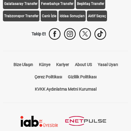
Galatasaray Transfer
Fenerbahçe Transfer
Beşiktaş Transfer
Trabzonspor Transfer
Canlı İzle
iddaa Sonuçları
Aktif Sayaç
Takip Et
Bize Ulaşın
Künye
Kariyer
About US
Yasal Uyarı
Çerez Politikası
Gizlilik Politikası
KVKK Aydınlatma Metni Kurumsal