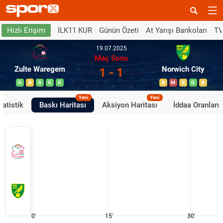
İLK11 KUR
Günün Özeti
At Yarışı Bankoları
TV
Hızlı Erişim
19.07.2025
Maç Sonu
Zulte Waregem
Norwich City
1 - 1
G
B
G
G
G
B
M
B
G
B
Yeni
Yeni
tatistik
Baskı Haritası
Aksiyon Haritası
İddaa Oranları
0'
15'
30'