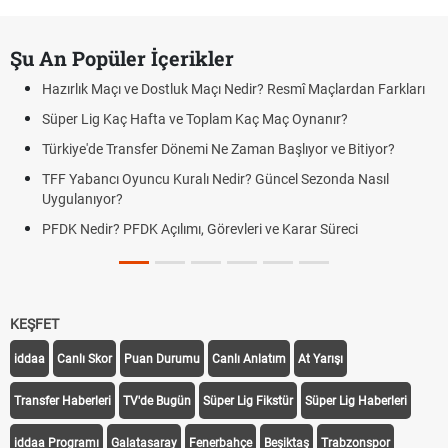
Şu An Popüler İçerikler
Hazırlık Maçı ve Dostluk Maçı Nedir? Resmî Maçlardan Farkları
Süper Lig Kaç Hafta ve Toplam Kaç Maç Oynanır?
Türkiye'de Transfer Dönemi Ne Zaman Başlıyor ve Bitiyor?
TFF Yabancı Oyuncu Kuralı Nedir? Güncel Sezonda Nasıl
Uygulanıyor?
PFDK Nedir? PFDK Açılımı, Görevleri ve Karar Süreci
KEŞFET
iddaa
Canlı Skor
Puan Durumu
Canlı Anlatım
At Yarışı
Transfer Haberleri
TV'de Bugün
Süper Lig Fikstür
Süper Lig Haberleri
iddaa Programı
Galatasaray
Fenerbahçe
Beşiktaş
Trabzonspor