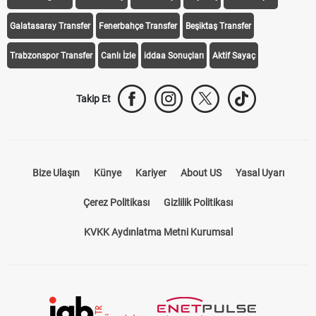
Galatasaray Transfer
Fenerbahçe Transfer
Beşiktaş Transfer
Trabzonspor Transfer
Canlı İzle
iddaa Sonuçları
Aktif Sayaç
Takip Et
Bize Ulaşın
Künye
Kariyer
About US
Yasal Uyarı
Çerez Politikası
Gizlilik Politikası
KVKK Aydınlatma Metni Kurumsal