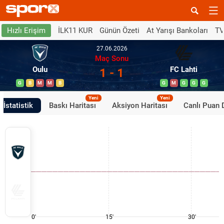
İLK11 KUR
Günün Özeti
At Yarışı Bankoları
TV
Hızlı Erişim
27.06.2026
Maç Sonu
Oulu
FC Lahti
1 - 1
G
B
M
M
B
G
M
G
G
G
Yeni
Yeni
İstatistik
Baskı Haritası
Aksiyon Haritası
Canlı Puan
0'
15'
30'