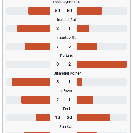
Topla Oynama %
50
50
İsabetli Şut
3
1
İsabetsiz Şut
7
5
Kurtarış
0
2
Kullandığı Korner
8
1
Ofsayt
2
1
Faul
10
20
Sarı Kart