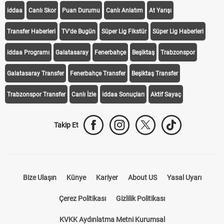
iddaa
Canlı Skor
Puan Durumu
Canlı Anlatım
At Yarışı
Transfer Haberleri
TV'de Bugün
Süper Lig Fikstür
Süper Lig Haberleri
iddaa Programı
Galatasaray
Fenerbahçe
Beşiktaş
Trabzonspor
Galatasaray Transfer
Fenerbahçe Transfer
Beşiktaş Transfer
Trabzonspor Transfer
Canlı İzle
iddaa Sonuçları
Aktif Sayaç
Takip Et
Bize Ulaşın
Künye
Kariyer
About US
Yasal Uyarı
Çerez Politikası
Gizlilik Politikası
KVKK Aydınlatma Metni Kurumsal