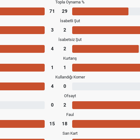
Topla Oynama %
71
29
İsabetli Şut
3
2
İsabetsiz Şut
4
2
Kurtarış
1
1
Kullandığı Korner
4
0
Ofsayt
0
2
Faul
15
18
Sarı Kart