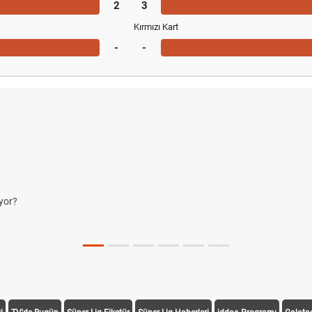
2
3
Kırmızı Kart
-
-
yor?