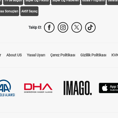
i
TV'de Bugün
Süper Lig Fikstür
Süper Lig Haberleri
iddaa Programı
Galata
daa Sonuçları
Aktif Sayaç
Takip Et
r
About US
Yasal Uyarı
Çerez Politikası
Gizlilik Politikası
KVK