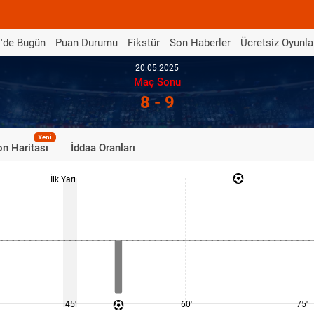
'de Bugün
Puan Durumu
Fikstür
Son Haberler
Ücretsiz Oyunla
20.05.2025
Maç Sonu
8 - 9
Yeni
n Haritası
İddaa Oranları
İlk Yarı
45'
60'
75'