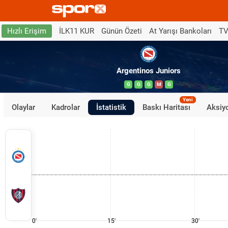
İLK11 KUR
Günün Özeti
At Yarışı Bankoları
TV
Hızlı Erişim
Argentinos Juniors
G
G
G
M
G
Yeni
Olaylar
Kadrolar
İstatistik
Baskı Haritası
Aksiyo
0'
15'
30'