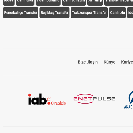
iddaa
Canlı Skor
Puan Durumu
Canlı Anlatım
At Yarışı
Transfer Haberler
Fenerbahçe Transfer
Beşiktaş Transfer
Trabzonspor Transfer
Canlı İzle
id
Bize Ulaşın
Künye
Kariye