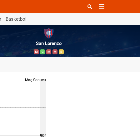
r
Basketbol
San Lorenzo
M
G
M
M
B
Maç Sonucu
90 '