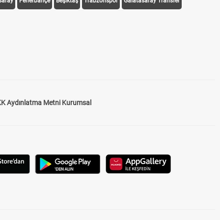
saray
Fenerbahçe
Beşiktaş
Trabzonspor
Galatasaray Transfer
K Aydınlatma Metni Kurumsal