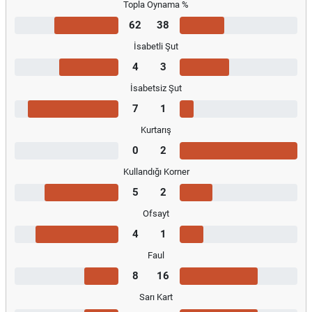
Topla Oynama %
62
38
İsabetli Şut
4
3
İsabetsiz Şut
7
1
Kurtarış
0
2
Kullandığı Korner
5
2
Ofsayt
4
1
Faul
8
16
Sarı Kart