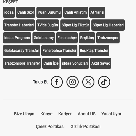
KEŞFET
iddaa
Canlı Skor
Puan Durumu
Canlı Anlatım
At Yarışı
Transfer Haberleri
TV'de Bugün
Süper Lig Fikstür
Süper Lig Haberleri
iddaa Programı
Galatasaray
Fenerbahçe
Beşiktaş
Trabzonspor
Galatasaray Transfer
Fenerbahçe Transfer
Beşiktaş Transfer
Trabzonspor Transfer
Canlı İzle
iddaa Sonuçları
Aktif Sayaç
Takip Et
Bize Ulaşın
Künye
Kariyer
About US
Yasal Uyarı
Çerez Politikası
Gizlilik Politikası