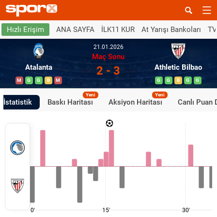
ANA SAYFA
İLK11 KUR
At Yarışı Bankoları
TV
Hızlı Erişim
21.01.2026
Maç Sonu
Atalanta
Athletic Bilbao
2 - 3
M
G
G
B
M
G
G
B
G
G
Yeni
Yeni
İstatistik
Baskı Haritası
Aksiyon Haritası
Canlı Puan
0'
15'
30'