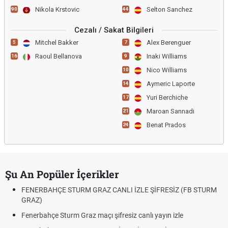
Nikola Krstovic
Selton Sanchez
90
44
Cezalı / Sakat Bilgileri
Mitchel Bakker
Alex Berenguer
5
7
Raoul Bellanova
Inaki Williams
16
9
Nico Williams
10
Aymeric Laporte
14
Yuri Berchiche
17
Maroan Sannadi
21
Benat Prados
24
Şu An Popüler İçerikler
FENERBAHÇE STURM GRAZ CANLI İZLE ŞİFRESİZ (FB STURM
GRAZ)
Fenerbahçe Sturm Graz maçı şifresiz canlı yayın izle