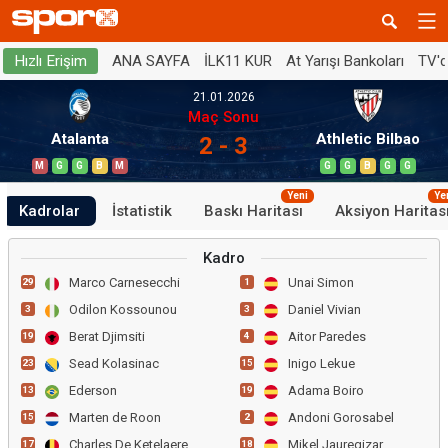
ANA SAYFA
İLK11 KUR
At Yarışı Bankoları
TV'
Hızlı Erişim
21.01.2026
Maç Sonu
Atalanta
Athletic Bilbao
2 - 3
M
G
G
B
M
G
G
B
G
G
Yeni
Ye
Kadrolar
İstatistik
Baskı Haritası
Aksiyon Haritas
Kadro
Marco Carnesecchi
Unai Simon
29
1
Odilon Kossounou
Daniel Vivian
3
3
Berat Djimsiti
Aitor Paredes
19
4
Sead Kolasinac
Inigo Lekue
23
15
Ederson
Adama Boiro
13
19
Marten de Roon
Andoni Gorosabel
15
2
Charles De Ketelaere
Mikel Jauregizar
17
18