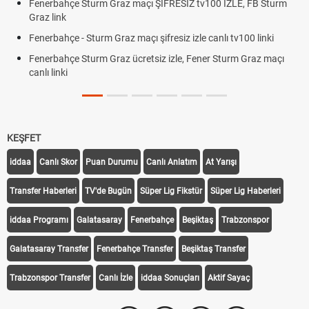
Fenerbahçe Sturm Graz maçı ŞİFRESİZ tv100 İZLE, FB Sturm
Graz link
Fenerbahçe - Sturm Graz maçı şifresiz izle canlı tv100 linki
Fenerbahçe Sturm Graz ücretsiz izle, Fener Sturm Graz maçı
canlı linki
KEŞFET
iddaa
Canlı Skor
Puan Durumu
Canlı Anlatım
At Yarışı
Transfer Haberleri
TV'de Bugün
Süper Lig Fikstür
Süper Lig Haberleri
iddaa Programı
Galatasaray
Fenerbahçe
Beşiktaş
Trabzonspor
Galatasaray Transfer
Fenerbahçe Transfer
Beşiktaş Transfer
Trabzonspor Transfer
Canlı İzle
iddaa Sonuçları
Aktif Sayaç