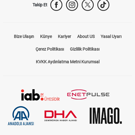
Takip Et
Bize Ulaşın
Künye
Kariyer
About US
Yasal Uyarı
Çerez Politikası
Gizlilik Politikası
KVKK Aydınlatma Metni Kurumsal