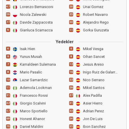
Lorenzo Bernasconi
Unai Gomez
47
20
Nicola Zalewski
Robert Navarro
59
23
Davide Zappacosta
Alejandro Rego
77
30
Gianluca Scamacca
Gorka Guruzeta
9
11
Yedekler
Isak Hien
Mikel Vesga
4
6
Yunus Musah
Oihan Sancet
6
8
Kamaldeen Sulemana
Jesus Areso
7
12
Mario Pasalic
Inigo Ruiz de Galarreta
8
16
Lazar Samardzic
Nico Serrano
10
22
Ademola Lookman
Mikel Santos
11
26
Francesco Rossi
Alex Padilla
31
27
Giorgio Scalvini
Asier Hierro
42
31
Marco Sportiello
Adrian Perez
57
33
Honest Ahanor
Jon De Luis
69
34
Daniel Maldini
Ibon Sanchez
70
35