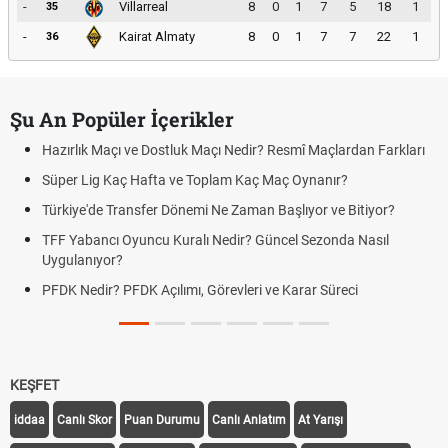
-
Villarreal
8
0
1
7
5
18
1
35
-
Kairat Almaty
8
0
1
7
7
22
1
36
Şu An Popüler İçerikler
Hazırlık Maçı ve Dostluk Maçı Nedir? Resmî Maçlardan Farkları
Süper Lig Kaç Hafta ve Toplam Kaç Maç Oynanır?
Türkiye'de Transfer Dönemi Ne Zaman Başlıyor ve Bitiyor?
TFF Yabancı Oyuncu Kuralı Nedir? Güncel Sezonda Nasıl
Uygulanıyor?
PFDK Nedir? PFDK Açılımı, Görevleri ve Karar Süreci
KEŞFET
iddaa
Canlı Skor
Puan Durumu
Canlı Anlatım
At Yarışı