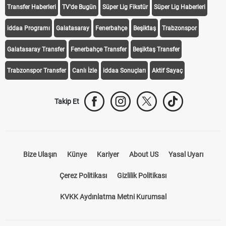
Transfer Haberleri
TV'de Bugün
Süper Lig Fikstür
Süper Lig Haberleri
iddaa Programı
Galatasaray
Fenerbahçe
Beşiktaş
Trabzonspor
Galatasaray Transfer
Fenerbahçe Transfer
Beşiktaş Transfer
Trabzonspor Transfer
Canlı İzle
iddaa Sonuçları
Aktif Sayaç
Takip Et
Bize Ulaşın
Künye
Kariyer
About US
Yasal Uyarı
Çerez Politikası
Gizlilik Politikası
KVKK Aydınlatma Metni Kurumsal