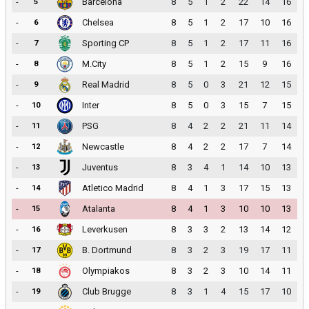
-
Barcelona
8
5
1
2
22
14
16
5
-
Chelsea
8
5
1
2
17
10
16
6
-
Sporting CP
8
5
1
2
17
11
16
7
-
M.City
8
5
1
2
15
9
16
8
-
Real Madrid
8
5
0
3
21
12
15
9
-
Inter
8
5
0
3
15
7
15
10
-
PSG
8
4
2
2
21
11
14
11
-
Newcastle
8
4
2
2
17
7
14
12
-
Juventus
8
3
4
1
14
10
13
13
-
Atletico Madrid
8
4
1
3
17
15
13
14
-
Atalanta
8
4
1
3
10
10
13
15
-
Leverkusen
8
3
3
2
13
14
12
16
-
B. Dortmund
8
3
2
3
19
17
11
17
-
Olympiakos
8
3
2
3
10
14
11
18
-
Club Brugge
8
3
1
4
15
17
10
19