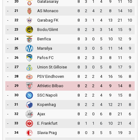
-
Galatasaray
8
3
1
4
9
11
10
20
-
AS Monaco
8
2
4
2
8
14
10
21
-
Qarabag FK
8
3
1
4
13
21
10
22
-
Bodo/Glimt
8
2
3
3
14
15
9
23
-
Benfica
8
3
0
5
10
12
9
24
-
Marsilya
8
3
0
5
11
14
9
25
-
Pafos FC
8
2
3
3
8
11
9
26
-
Union St.Gilloise
8
3
0
5
8
17
9
27
-
PSV Eindhoven
8
2
2
4
16
16
8
28
-
Athletic Bilbao
8
2
2
4
9
14
8
29
-
SSC Napoli
8
2
2
4
9
15
8
30
-
Kopenhag
8
2
2
4
12
21
8
31
-
Ajax
8
2
0
6
8
21
6
32
-
E. Frankfurt
8
1
1
6
10
21
4
33
-
Slavia Prag
8
0
3
5
5
19
3
34