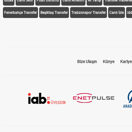
iddaa
Canlı Skor
Puan Durumu
Canlı Anlatım
At Yarışı
Transfer Haberler
Fenerbahçe Transfer
Beşiktaş Transfer
Trabzonspor Transfer
Canlı İzle
id
Bize Ulaşın
Künye
Kariye