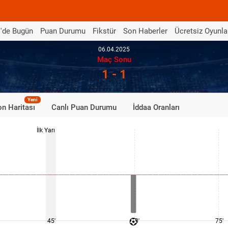
'de Bugün
Puan Durumu
Fikstür
Son Haberler
Ücretsiz Oyunla
06.04.2025
Maç Sonu
1 - 1
Yeni
n Haritası
Canlı Puan Durumu
İddaa Oranları
İlk Yarı
45'
60'
75'