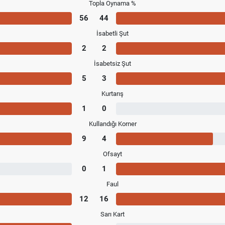
Topla Oynama %
56
44
İsabetli Şut
2
2
İsabetsiz Şut
5
3
Kurtarış
1
0
Kullandığı Korner
9
4
Ofsayt
0
1
Faul
12
16
Sarı Kart