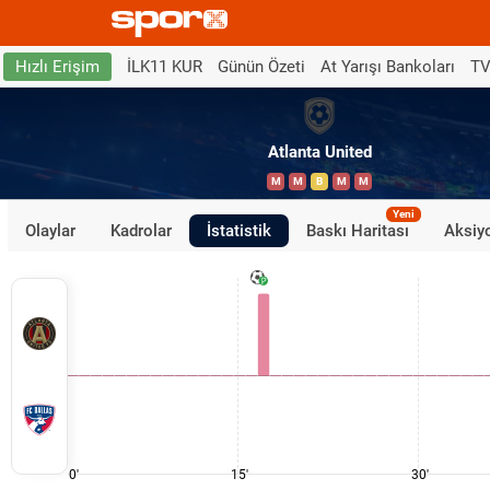
İLK11 KUR
Günün Özeti
At Yarışı Bankoları
TV
Hızlı Erişim
Atlanta United
M
M
B
M
M
Yeni
Olaylar
Kadrolar
İstatistik
Baskı Haritası
Aksiyo
0'
15'
30'