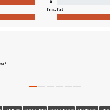
1
0
Kırmızı Kart
-
-
yor?