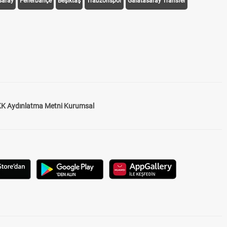
saray
Fenerbahçe
Beşiktaş
Trabzonspor
Galatasaray Transfer
K Aydınlatma Metni Kurumsal