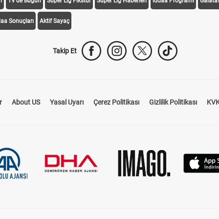
i
TV'de Bugün
Süper Lig Fikstür
Süper Lig Haberleri
iddaa Programı
Galata
daa Sonuçları
Aktif Sayaç
Takip Et
r
About US
Yasal Uyarı
Çerez Politikası
Gizlilik Politikası
KVK