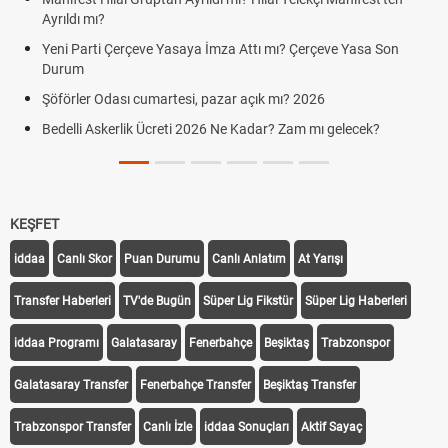
Ayrıldı mı?
Yeni Parti Çerçeve Yasaya İmza Attı mı? Çerçeve Yasa Son
Durum
Şöförler Odası cumartesi, pazar açık mı? 2026
Bedelli Askerlik Ücreti 2026 Ne Kadar? Zam mı gelecek?
KEŞFET
iddaa
Canlı Skor
Puan Durumu
Canlı Anlatım
At Yarışı
Transfer Haberleri
TV'de Bugün
Süper Lig Fikstür
Süper Lig Haberleri
iddaa Programı
Galatasaray
Fenerbahçe
Beşiktaş
Trabzonspor
Galatasaray Transfer
Fenerbahçe Transfer
Beşiktaş Transfer
Trabzonspor Transfer
Canlı İzle
iddaa Sonuçları
Aktif Sayaç