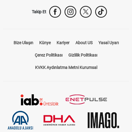
Takip Et
Bize Ulaşın
Künye
Kariyer
About US
Yasal Uyarı
Çerez Politikası
Gizlilik Politikası
KVKK Aydınlatma Metni Kurumsal