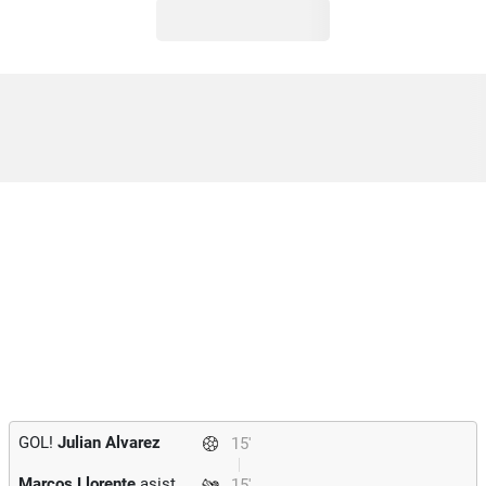
GOL!
Julian Alvarez
15'
Marcos Llorente
asist
15'