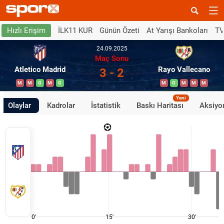
İLK11 KUR
Günün Özeti
At Yarışı Bankoları
TV
Hızlı Erişim
24.09.2025
Maç Sonu
Atletico Madrid
Rayo Vallecano
3 - 2
M
M
G
M
G
M
G
M
M
M
Yeni
Olaylar
Kadrolar
İstatistik
Baskı Haritası
Aksiyon
0'
15'
30'