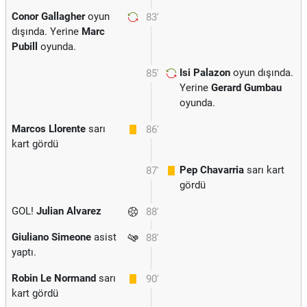
Conor Gallagher
oyun
83'
dışında. Yerine
Marc
Pubill
oyunda.
Isi Palazon
oyun dışında.
85'
Yerine
Gerard Gumbau
oyunda.
Marcos Llorente
sarı
86'
kart gördü
Pep Chavarria
sarı kart
87'
gördü
GOL!
Julian Alvarez
88'
Giuliano Simeone
asist
88'
yaptı.
Robin Le Normand
sarı
90'
kart gördü