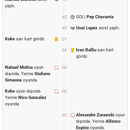
yaptı.
GOL!
Pep Chavarria
45'
Unai Lopez
asist yaptı.
45'
Koke
sarı kart gördü
51'
Ivan Balliu
sarı kart
54'
gördü
Nahuel Molina
oyun
56'
dışında. Yerine
Giuliano
Simeone
oyunda.
Koke
oyun dışında.
56'
Yerine
Nico Gonzalez
oyunda.
Alexandre Zurawski
oyun
65'
dışında. Yerine
Alfonso
Espino
oyunda.