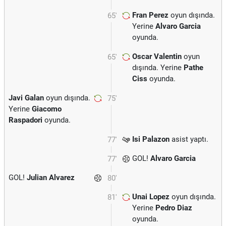
Fran Perez
oyun dışında.
65'
Yerine
Alvaro Garcia
oyunda.
Oscar Valentin
oyun
65'
dışında. Yerine
Pathe
Ciss
oyunda.
Javi Galan
oyun dışında.
75'
Yerine
Giacomo
Raspadori
oyunda.
Isi Palazon
asist yaptı.
77'
GOL!
Alvaro Garcia
77'
GOL!
Julian Alvarez
80'
Unai Lopez
oyun dışında.
81'
Yerine
Pedro Diaz
oyunda.