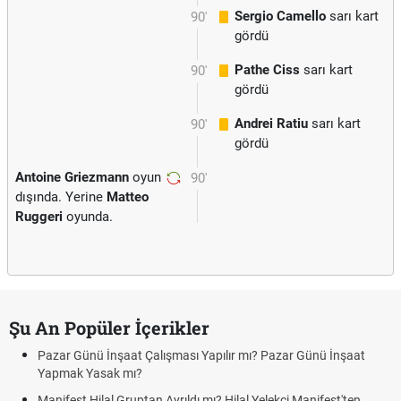
Sergio Camello
sarı kart
90'
gördü
Pathe Ciss
sarı kart
90'
gördü
Andrei Ratiu
sarı kart
90'
gördü
Antoine Griezmann
oyun
90'
dışında. Yerine
Matteo
Ruggeri
oyunda.
Şu An Popüler İçerikler
Pazar Günü İnşaat Çalışması Yapılır mı? Pazar Günü İnşaat
Yapmak Yasak mı?
Manifest Hilal Gruptan Ayrıldı mı? Hilal Yelekçi Manifest'ten