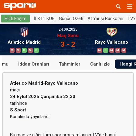
İLK11 KUR
Günün Özeti
At Yarışı Bankoları
TV'
Hızlı Erişim
24.09.2025
Maç Sonu
Atletico Madrid
Rayo Vallecano
3 - 2
M
M
G
M
G
M
G
M
M
M
rumu
İddaa Oranları
Tahminler
Canlı İzle
Hangi 
Atletico Madrid-Rayo Vallecano
maçı
24 Eylül 2025 Çarşamba 22:30
tarihinde
S Sport
Kanalında yayınlandı.
Bu maç ve diğer tüm spor programlarının TV'de hangi