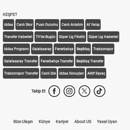
KEŞFET
iddaa
Canlı Skor
Puan Durumu
Canlı Anlatım
At Yarışı
Transfer Haberleri
TV'de Bugün
Süper Lig Fikstür
Süper Lig Haberleri
iddaa Programı
Galatasaray
Fenerbahçe
Beşiktaş
Trabzonspor
Galatasaray Transfer
Fenerbahçe Transfer
Beşiktaş Transfer
Trabzonspor Transfer
Canlı İzle
iddaa Sonuçları
Aktif Sayaç
Takip Et
Bize Ulaşın
Künye
Kariyer
About US
Yasal Uyarı