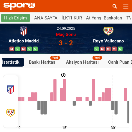
ANA SAYFA
İLK11 KUR
At Yarışı Bankoları
TV
Hızlı Erişim
24.09.2025
Maç Sonu
Atletico Madrid
Rayo Vallecano
3 - 2
M
G
M
G
G
G
M
M
M
G
Yeni
Yeni
İstatistik
Baskı Haritası
Aksiyon Haritası
Canlı Puan
0'
15'
30'