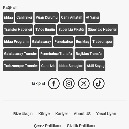
KEŞFET
iddaa
Canlı Skor
Puan Durumu
Canlı Anlatım
At Yarışı
Transfer Haberleri
TV'de Bugün
Süper Lig Fikstür
Süper Lig Haberleri
iddaa Programı
Galatasaray
Fenerbahçe
Beşiktaş
Trabzonspor
Galatasaray Transfer
Fenerbahçe Transfer
Beşiktaş Transfer
Trabzonspor Transfer
Canlı İzle
iddaa Sonuçları
Aktif Sayaç
Takip Et
Bize Ulaşın
Künye
Kariyer
About US
Yasal Uyarı
Çerez Politikası
Gizlilik Politikası