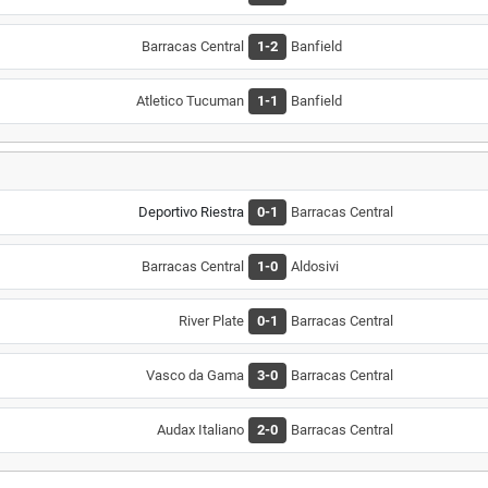
Barracas Central
1-2
Banfield
Atletico Tucuman
1-1
Banfield
Deportivo Riestra
0-1
Barracas Central
Barracas Central
1-0
Aldosivi
River Plate
0-1
Barracas Central
Vasco da Gama
3-0
Barracas Central
Audax Italiano
2-0
Barracas Central