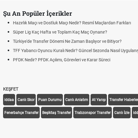
Şu An Popüler İçerikler
tluk Maçı Nedir? Resmî Maçlardan Farkları
 ve Toplam Kaç Maç Oynanır?
Dönemi Ne Zaman Başlıyor ve Bitiyor?
Kuralı Nedir? Güncel Sezonda Nasıl Uygulanıyor?
lımı, Görevleri ve Karar Süreci
KEŞFET
iddaa
Canlı Skor
Puan Durumu
Canlı Anlatım
At Yarışı
Transfer Haberler
Fenerbahçe Transfer
Beşiktaş Transfer
Trabzonspor Transfer
Canlı İzle
id