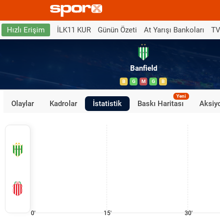
İLK11 KUR
Günün Özeti
At Yarışı Bankoları
TV
Hızlı Erişim
Banfield
B
G
M
G
B
Yeni
Olaylar
Kadrolar
İstatistik
Baskı Haritası
Aksiyo
0'
15'
30'