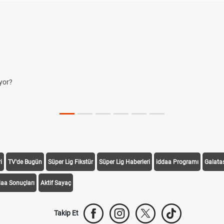
i
TV'de Bugün
Süper Lig Fikstür
Süper Lig Haberleri
iddaa Programı
Galata
daa Sonuçları
Aktif Sayaç
Takip Et