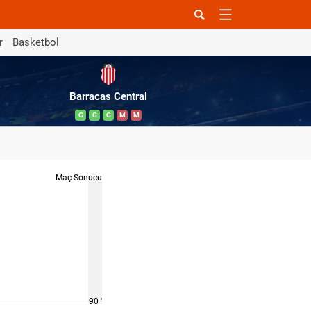
r
Basketbol
Barracas Central
G
G
G
M
M
Maç Sonucu
90 '