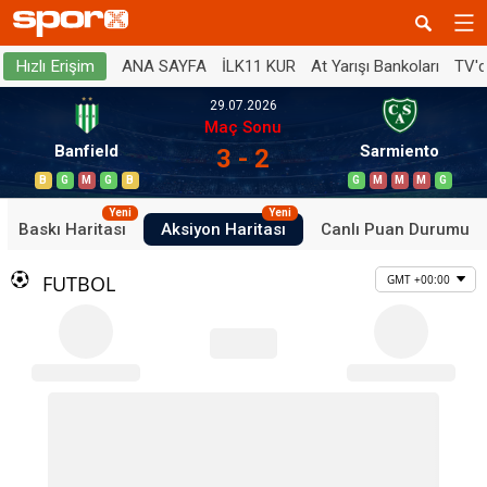
ANA SAYFA
İLK11 KUR
At Yarışı Bankoları
TV'
Hızlı Erişim
29.07.2026
Maç Sonu
Banfield
Sarmiento
3 - 2
B
G
M
G
B
G
M
M
M
G
Yeni
Yeni
Baskı Haritası
Aksiyon Haritası
Canlı Puan Durumu
FUTBOL
GMT +00:00