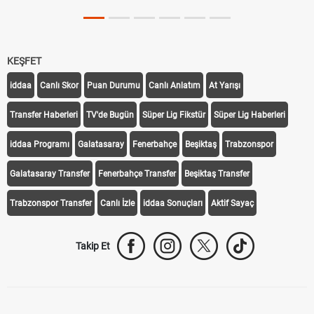
KEŞFET
iddaa
Canlı Skor
Puan Durumu
Canlı Anlatım
At Yarışı
Transfer Haberleri
TV'de Bugün
Süper Lig Fikstür
Süper Lig Haberleri
iddaa Programı
Galatasaray
Fenerbahçe
Beşiktaş
Trabzonspor
Galatasaray Transfer
Fenerbahçe Transfer
Beşiktaş Transfer
Trabzonspor Transfer
Canlı İzle
iddaa Sonuçları
Aktif Sayaç
Takip Et