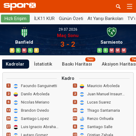
İLK11 KUR
Günün Özeti
At Yarışı Bankoları
TV'
Hızlı Erişim
29.07.2026
Maç Sonu
Banfield
Sarmiento
3 - 2
B
G
M
G
B
G
G
M
M
M
Yeni
Ye
Kadrolar
İstatistik
Baskı Haritası
Aksiyon Haritas
Kadro
Facundo Sanguinetti
Mauricio Arboleda
1
1
Danilo Arboleda
Juan Manuel Insaurralde
2
2
Nicolas Meriano
Lucas Suarez
6
3
Brandon Oviedo
Thiago Santamaria
13
29
Santiago Lopez
Renzo Orihuela
24
44
Luis Ignacio Abraham
Santiago Salle
27
8
Lautaro Gomez
Cristian Zabala
10
15