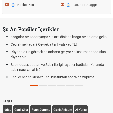
Nacho Pais
Facundo Alaggia
35
35
Şu An Popüler İçerikler
Kargalar ne kadar yaşar? İslam dininde karga ne anlama gelir?
Çeyrek ne kadar? Çeyrek altın fiyatı kaç TL?
Rüyada altın görmek ne anlama geliyor? 8 kısa maddede Altın
rüya tabiri
Sabır duası, duaları ve Sabır ile ilgili ayetler hadisler! Kuran'da
sabır nasıl anlatılır?
Kediler neden kusar? Kedi kustuktan sonra ne yapılmalı
KEŞFET
iddaa
Canlı Skor
Puan Durumu
Canlı Anlatım
At Yarışı