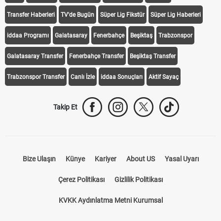
Transfer Haberleri
TV'de Bugün
Süper Lig Fikstür
Süper Lig Haberleri
iddaa Programı
Galatasaray
Fenerbahçe
Beşiktaş
Trabzonspor
Galatasaray Transfer
Fenerbahçe Transfer
Beşiktaş Transfer
Trabzonspor Transfer
Canlı İzle
iddaa Sonuçları
Aktif Sayaç
Takip Et
Bize Ulaşın
Künye
Kariyer
About US
Yasal Uyarı
Çerez Politikası
Gizlilik Politikası
KVKK Aydınlatma Metni Kurumsal