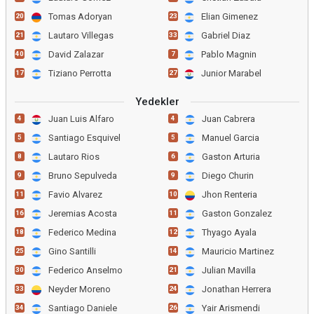
Tomas Adoryan
Elian Gimenez
20
23
Lautaro Villegas
Gabriel Diaz
21
33
David Zalazar
Pablo Magnin
40
7
Tiziano Perrotta
Junior Marabel
17
27
Yedekler
Juan Luis Alfaro
Juan Cabrera
4
4
Santiago Esquivel
Manuel Garcia
5
5
Lautaro Rios
Gaston Arturia
8
6
Bruno Sepulveda
Diego Churin
9
9
Favio Alvarez
Jhon Renteria
11
10
Jeremias Acosta
Gaston Gonzalez
16
11
Federico Medina
Thyago Ayala
18
12
Gino Santilli
Mauricio Martinez
25
14
Federico Anselmo
Julian Mavilla
30
21
Neyder Moreno
Jonathan Herrera
33
24
Santiago Daniele
Yair Arismendi
34
26