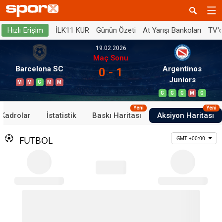
İLK11 KUR
Günün Özeti
At Yarışı Bankoları
TV'
Hızlı Erişim
19.02.2026
Maç Sonu
Barcelona SC
Argentinos
0 - 1
Juniors
M
M
G
M
M
G
G
G
M
G
Yeni
Yeni
Kadrolar
İstatistik
Baskı Haritası
Aksiyon Haritası
FUTBOL
GMT +00:00