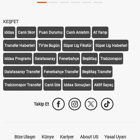
KEŞFET
iddaa
Canlı Skor
Puan Durumu
Canlı Anlatım
At Yarışı
Transfer Haberleri
TV'de Bugün
Süper Lig Fikstür
Süper Lig Haberleri
iddaa Programı
Galatasaray
Fenerbahçe
Beşiktaş
Trabzonspor
Galatasaray Transfer
Fenerbahçe Transfer
Beşiktaş Transfer
Trabzonspor Transfer
Canlı İzle
iddaa Sonuçları
Aktif Sayaç
Takip Et
Bize Ulaşın
Künye
Kariyer
About US
Yasal Uyarı