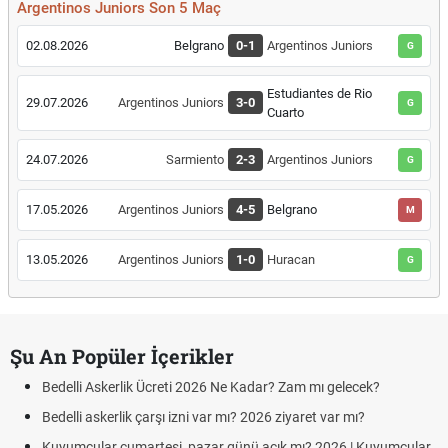
Argentinos Juniors Son 5 Maç
02.08.2026
Belgrano
0-1
Argentinos Juniors
G
Estudiantes de Rio
29.07.2026
Argentinos Juniors
3-0
G
Cuarto
24.07.2026
Sarmiento
2-3
Argentinos Juniors
G
17.05.2026
Argentinos Juniors
4-5
Belgrano
M
13.05.2026
Argentinos Juniors
1-0
Huracan
G
Şu An Popüler İçerikler
Bedelli Askerlik Ücreti 2026 Ne Kadar? Zam mı gelecek?
Bedelli askerlik çarşı izni var mı? 2026 ziyaret var mı?
Kuyumcular cumartesi, pazar günü açık mı? 2026 | Kuyumcular