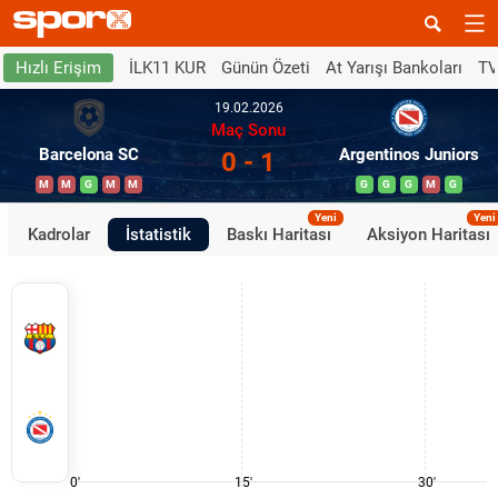
İLK11 KUR
Günün Özeti
At Yarışı Bankoları
TV
Hızlı Erişim
19.02.2026
Maç Sonu
Barcelona SC
Argentinos Juniors
0 - 1
M
M
G
M
M
G
G
G
M
G
Yeni
Yeni
Kadrolar
İstatistik
Baskı Haritası
Aksiyon Haritası
0'
15'
30'