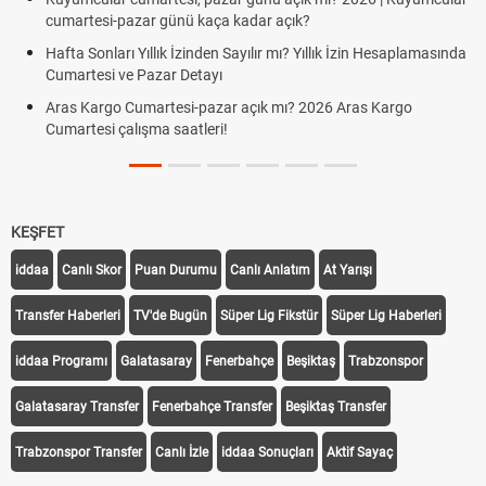
cumartesi-pazar günü kaça kadar açık?
Hafta Sonları Yıllık İzinden Sayılır mı? Yıllık İzin Hesaplamasında
Cumartesi ve Pazar Detayı
Aras Kargo Cumartesi-pazar açık mı? 2026 Aras Kargo
Cumartesi çalışma saatleri!
KEŞFET
iddaa
Canlı Skor
Puan Durumu
Canlı Anlatım
At Yarışı
Transfer Haberleri
TV'de Bugün
Süper Lig Fikstür
Süper Lig Haberleri
iddaa Programı
Galatasaray
Fenerbahçe
Beşiktaş
Trabzonspor
Galatasaray Transfer
Fenerbahçe Transfer
Beşiktaş Transfer
Trabzonspor Transfer
Canlı İzle
iddaa Sonuçları
Aktif Sayaç