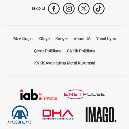
Takip Et
Bize Ulaşın
Künye
Kariyer
About US
Yasal Uyarı
Çerez Politikası
Gizlilik Politikası
KVKK Aydınlatma Metni Kurumsal