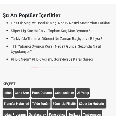
Şu An Popüler İçerikler
Hazırlık Maçı ve Dostluk Maçı Nedir? Resmî Maçlardan Farkları
Süper Lig Kaç Hafta ve Toplam Kaç Maç Oynanır?
Türkiye'de Transfer Dönemi Ne Zaman Başlıyor ve Bitiyor?
TFF Yabancı Oyuncu Kuralı Nedir? Güncel Sezonda Nasıl
Uygulanıyor?
PFDK Nedir? PFDK Açılımı, Görevleri ve Karar Süreci
KEŞFET
iddaa
Canlı Skor
Puan Durumu
Canlı Anlatım
At Yarışı
Transfer Haberleri
TV'de Bugün
Süper Lig Fikstür
Süper Lig Haberleri
iddaa Programı
Galatasaray
Fenerbahçe
Beşiktaş
Trabzonspor