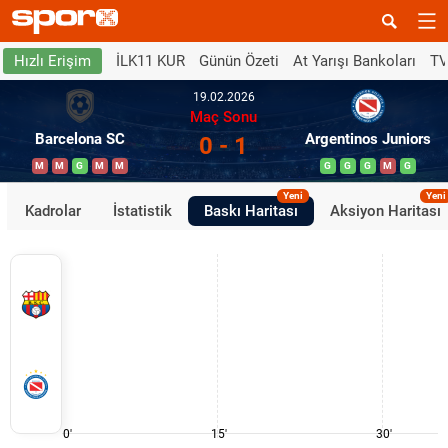
İLK11 KUR
Günün Özeti
At Yarışı Bankoları
TV
Hızlı Erişim
19.02.2026
Maç Sonu
Barcelona SC
Argentinos Juniors
0 - 1
M
M
G
M
M
G
G
G
M
G
Yeni
Yeni
Kadrolar
İstatistik
Baskı Haritası
Aksiyon Haritası
0'
15'
30'