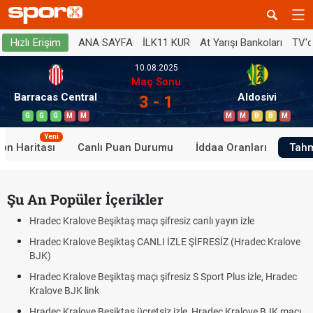
ANA SAYFA
İLK11 KUR
At Yarışı Bankoları
TV'
Hızlı Erişim
10.08.2025
Maç Sonu
Barracas Central
Aldosivi
3 - 1
G
G
G
M
M
M
M
B
B
M
Yeni
on Haritası
Canlı Puan Durumu
İddaa Oranları
Tahm
Şu An Popüler İçerikler
Hradec Kralove Beşiktaş maçı şifresiz canlı yayın izle
Hradec Kralove Beşiktaş CANLI İZLE ŞİFRESİZ (Hradec Kralove
BJK)
Hradec Kralove Beşiktaş maçı şifresiz S Sport Plus izle, Hradec
Kralove BJK link
Hradec Kralove Beşiktaş ücretsiz izle, Hradec Kralove BJK maçı