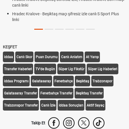
canlı linki
Hradec Kralove - Beşiktaş maçı şifresiz izle canlı S Sport Plus
linki
KEŞFET
iddaa
Canlı Skor
Puan Durumu
Canlı Anlatım
At Yarışı
Transfer Haberleri
TV'de Bugün
Süper Lig Fikstür
Süper Lig Haberleri
iddaa Programı
Galatasaray
Fenerbahçe
Beşiktaş
Trabzonspor
Galatasaray Transfer
Fenerbahçe Transfer
Beşiktaş Transfer
Trabzonspor Transfer
Canlı İzle
iddaa Sonuçları
Aktif Sayaç
Takip Et