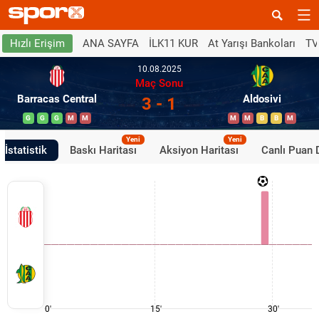
ANA SAYFA
İLK11 KUR
At Yarışı Bankoları
TV
Hızlı Erişim
10.08.2025
Maç Sonu
Barracas Central
Aldosivi
3 - 1
G
G
G
M
M
M
M
B
B
M
Yeni
Yeni
İstatistik
Baskı Haritası
Aksiyon Haritası
Canlı Puan
0'
15'
30'