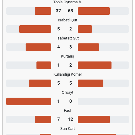
Topla Oynama %
37
63
İsabetli Şut
5
2
İsabetsiz Şut
4
3
Kurtarış
1
2
Kullandığı Korner
5
5
Ofsayt
1
0
Faul
7
12
Sarı Kart