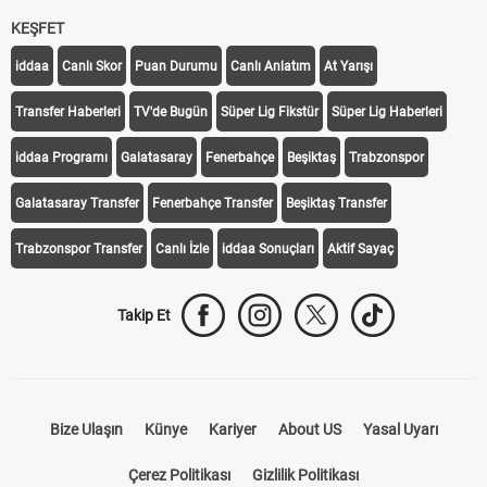
KEŞFET
iddaa
Canlı Skor
Puan Durumu
Canlı Anlatım
At Yarışı
Transfer Haberleri
TV'de Bugün
Süper Lig Fikstür
Süper Lig Haberleri
iddaa Programı
Galatasaray
Fenerbahçe
Beşiktaş
Trabzonspor
Galatasaray Transfer
Fenerbahçe Transfer
Beşiktaş Transfer
Trabzonspor Transfer
Canlı İzle
iddaa Sonuçları
Aktif Sayaç
Takip Et
Bize Ulaşın
Künye
Kariyer
About US
Yasal Uyarı
Çerez Politikası
Gizlilik Politikası