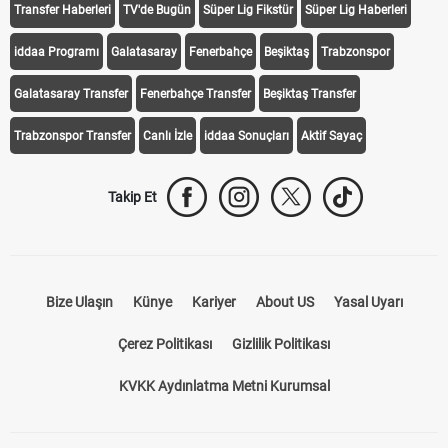
Transfer Haberleri
TV'de Bugün
Süper Lig Fikstür
Süper Lig Haberleri
iddaa Programı
Galatasaray
Fenerbahçe
Beşiktaş
Trabzonspor
Galatasaray Transfer
Fenerbahçe Transfer
Beşiktaş Transfer
Trabzonspor Transfer
Canlı İzle
iddaa Sonuçları
Aktif Sayaç
Takip Et
Bize Ulaşın
Künye
Kariyer
About US
Yasal Uyarı
Çerez Politikası
Gizlilik Politikası
KVKK Aydınlatma Metni Kurumsal