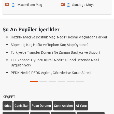
Maximiliano Puig
Santiago Moya
79
97
Şu An Popüler İçerikler
Hazırlık Maçı ve Dostluk Maçı Nedir? Resmî Maçlardan Farkları
Süper Lig Kaç Hafta ve Toplam Kaç Maç Oynanır?
Türkiye'de Transfer Dönemi Ne Zaman Başlıyor ve Bitiyor?
TFF Yabancı Oyuncu Kuralı Nedir? Güncel Sezonda Nasıl
Uygulanıyor?
PFDK Nedir? PFDK Açılımı, Görevleri ve Karar Süreci
KEŞFET
iddaa
Canlı Skor
Puan Durumu
Canlı Anlatım
At Yarışı