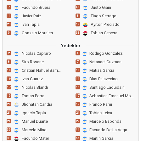
Facundo Bruera
Justo Giani
7
40
Javier Ruiz
Tiago Serrago
11
8
Ivan Tapia
Ayrton Preciado
23
18
Gonzalo Morales
Tobias Cervera
9
33
Yedekler
Nicolas Capraro
Rodrigo Gonzalez
2
4
Siro Rosane
Natanael Guzman
8
7
Cristian Nahuel Barrios
Matias Garcia
10
10
Ivan Guaraz
Blas Palavecino
16
11
Nicolas Blandi
Santiago Laquidain
17
15
Tomas Porra
Sebastian Emanuel Moyano
19
17
Jhonatan Candia
Franco Rami
20
19
Ignacio Tapia
Tobias Leiva
21
21
Manuel Duarte
Marcelo Esponda
24
29
Marcelo Mino
Facundo De La Vega
30
41
Facundo Mater
Martin Garcia
33
51