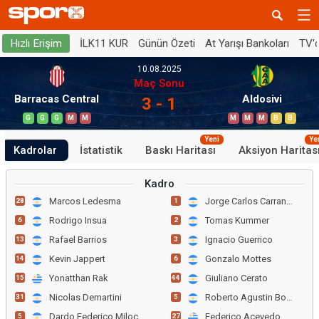
İLK11 KUR
Günün Özeti
At Yarışı Bankoları
TV'
Hızlı Erişim
10.08.2025
Maç Sonu
Barracas Central
Aldosivi
3 - 1
G
G
G
M
M
M
M
M
B
B
Yeni
Ye
Kadrolar
İstatistik
Baskı Haritası
Aksiyon Haritas
Kadro
Marcos Ledesma
Jorge Carlos Carranza
28
1
Rodrigo Insua
Tomas Kummer
6
2
Rafael Barrios
Ignacio Guerrico
13
3
Kevin Jappert
Gonzalo Mottes
14
6
Yonatthan Rak
Giuliano Cerato
15
44
Nicolas Demartini
Roberto Agustin Bochi
31
5
Dardo Federico Miloc
Federico Acevedo
5
27