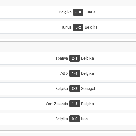
Belçika
5-0
Tunus
Tunus
5-2
Belçika
İspanya
2-1
Belçika
ABD
1-4
Belçika
Belçika
3-2
Senegal
Yeni Zelanda
1-5
Belçika
Belçika
0-0
İran