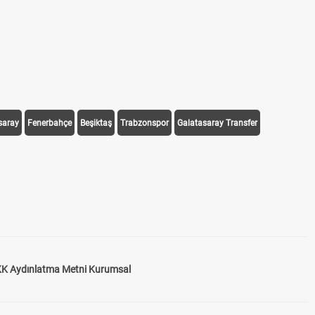
saray
Fenerbahçe
Beşiktaş
Trabzonspor
Galatasaray Transfer
K Aydınlatma Metni Kurumsal