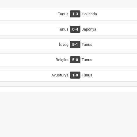
Tunus
1-3
Hollanda
Tunus
0-4
Japonya
İsveç
5-1
Tunus
Belçika
5-0
Tunus
Avusturya
1-0
Tunus