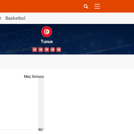
r
Basketbol
Tunus
M
M
M
M
M
Maç Sonucu
90 '