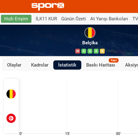
İLK11 KUR
Günün Özeti
At Yarışı Bankoları
TV
Hızlı Erişim
Belçika
M
G
G
G
B
Yeni
Olaylar
Kadrolar
İstatistik
Baskı Haritası
Aksiyo
0'
15'
30'