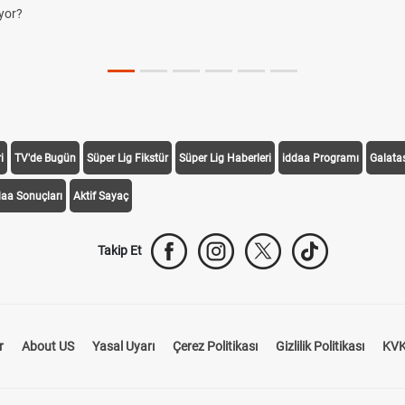
yor?
i
TV'de Bugün
Süper Lig Fikstür
Süper Lig Haberleri
iddaa Programı
Galata
daa Sonuçları
Aktif Sayaç
Takip Et
r
About US
Yasal Uyarı
Çerez Politikası
Gizlilik Politikası
KVK