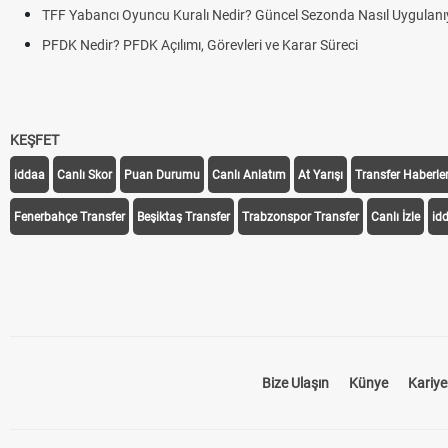
TFF Yabancı Oyuncu Kuralı Nedir? Güncel Sezonda Nasıl Uygulanı
PFDK Nedir? PFDK Açılımı, Görevleri ve Karar Süreci
KEŞFET
iddaa
Canlı Skor
Puan Durumu
Canlı Anlatım
At Yarışı
Transfer Haberler
Fenerbahçe Transfer
Beşiktaş Transfer
Trabzonspor Transfer
Canlı İzle
id
Bize Ulaşın
Künye
Kariye