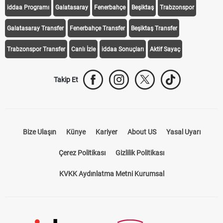
iddaa Programı
Galatasaray
Fenerbahçe
Beşiktaş
Trabzonspor
Galatasaray Transfer
Fenerbahçe Transfer
Beşiktaş Transfer
Trabzonspor Transfer
Canlı İzle
iddaa Sonuçları
Aktif Sayaç
Takip Et
Bize Ulaşın
Künye
Kariyer
About US
Yasal Uyarı
Çerez Politikası
Gizlilik Politikası
KVKK Aydınlatma Metni Kurumsal