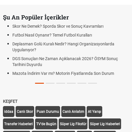
Şu An Popüler İçerikler
Skor Ne Demek? Sporda Skor ve Sonuç Kavramları
Futbol Nasıl Oynanır? Temel Futbol Kuralları
Deplasman Golü Kuralı Nedir? Hangi Organizasyonlarda
Uygulanıyor?
DGS Sonuçları Ne Zaman Açıklanacak 2026? ÖSYM Sonuç
Tarihini Duyurdu
Mazota İndirim Var mı? Motorin Fiyatlarında Son Durum
KEŞFET
iddaa
Canlı Skor
Puan Durumu
Canlı Anlatım
At Yarışı
Transfer Haberleri
TV'de Bugün
Süper Lig Fikstür
Süper Lig Haberleri