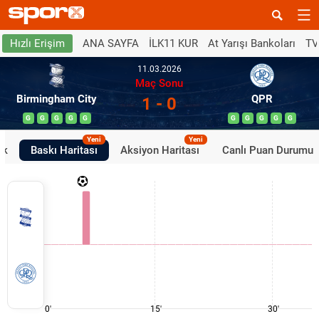
ANA SAYFA
İLK11 KUR
At Yarışı Bankoları
TV
Hızlı Erişim
11.03.2026
Maç Sonu
Birmingham City
QPR
1 - 0
G
G
G
G
G
G
G
G
G
G
Yeni
Yeni
ik
Baskı Haritası
Aksiyon Haritası
Canlı Puan Durumu
0'
15'
30'