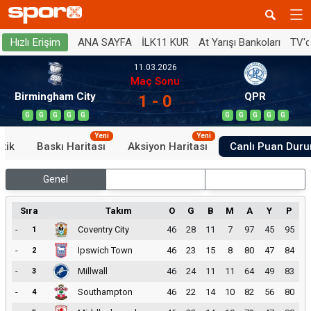
ANA SAYFA
İLK11 KUR
At Yarışı Bankoları
TV'
Hızlı Erişim
11.03.2026
Maç Sonu
Birmingham City
QPR
1 - 0
G
G
G
G
G
G
G
G
G
G
Yeni
Yeni
stik
Baskı Haritası
Aksiyon Haritası
Canlı Puan Dur
Genel
İç Saha
Dış Saha
Sıra
Takım
O
G
B
M
A
Y
P
-
Coventry City
46
28
11
7
97
45
95
1
-
Ipswich Town
46
23
15
8
80
47
84
2
-
Millwall
46
24
11
11
64
49
83
3
-
Southampton
46
22
14
10
82
56
80
4