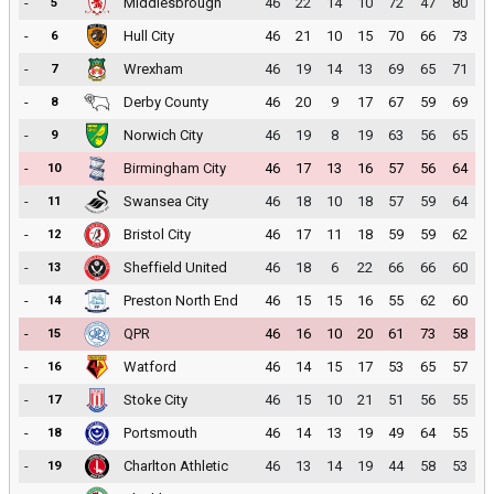
-
Middlesbrough
46
22
14
10
72
47
80
5
-
Hull City
46
21
10
15
70
66
73
6
-
Wrexham
46
19
14
13
69
65
71
7
-
Derby County
46
20
9
17
67
59
69
8
-
Norwich City
46
19
8
19
63
56
65
9
-
Birmingham City
46
17
13
16
57
56
64
10
-
Swansea City
46
18
10
18
57
59
64
11
-
Bristol City
46
17
11
18
59
59
62
12
-
Sheffield United
46
18
6
22
66
66
60
13
-
Preston North End
46
15
15
16
55
62
60
14
-
QPR
46
16
10
20
61
73
58
15
-
Watford
46
14
15
17
53
65
57
16
-
Stoke City
46
15
10
21
51
56
55
17
-
Portsmouth
46
14
13
19
49
64
55
18
-
Charlton Athletic
46
13
14
19
44
58
53
19