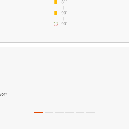
81'
90'
90'
yor?