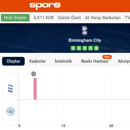
İLK11 KUR
Günün Özeti
At Yarışı Bankoları
TV
Hızlı Erişim
Birmingham City
G
G
G
G
G
Yeni
Olaylar
Kadrolar
İstatistik
Baskı Haritası
Aksiyo
0'
15'
30'