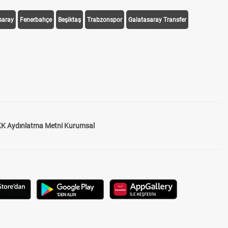
saray
Fenerbahçe
Beşiktaş
Trabzonspor
Galatasaray Transfer
K Aydınlatma Metni Kurumsal