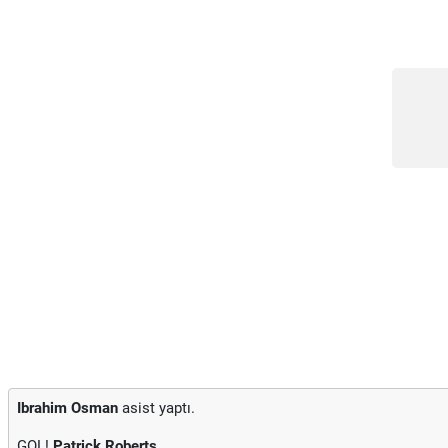
Ibrahim Osman
asist yaptı.
GOL!
Patrick Roberts