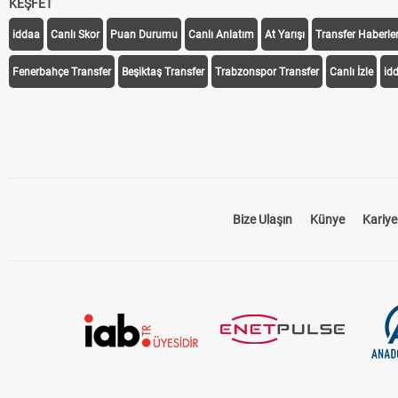
KEŞFET
iddaa
Canlı Skor
Puan Durumu
Canlı Anlatım
At Yarışı
Transfer Haberler
Fenerbahçe Transfer
Beşiktaş Transfer
Trabzonspor Transfer
Canlı İzle
id
Bize Ulaşın
Künye
Kariye