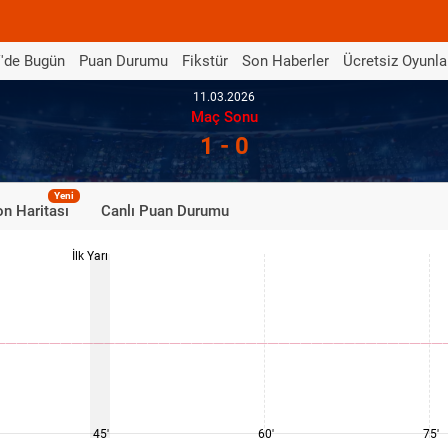
'de Bugün
Puan Durumu
Fikstür
Son Haberler
Ücretsiz Oyunla
11.03.2026
Maç Sonu
1 - 0
Yeni
n Haritası
Canlı Puan Durumu
İlk Yarı
45'
60'
75'