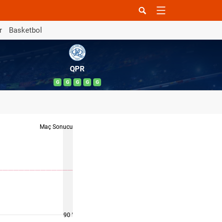
r
Basketbol
QPR
G
G
G
G
G
Maç Sonucu
90 '