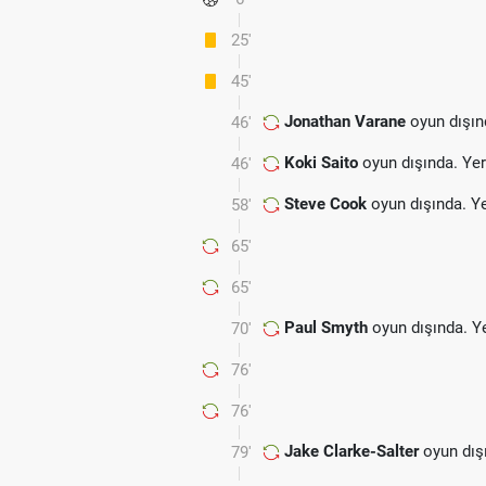
25'
45'
Jonathan Varane
oyun dışın
46'
Koki Saito
oyun dışında. Ye
46'
Steve Cook
oyun dışında. Y
58'
65'
65'
Paul Smyth
oyun dışında. Y
70'
76'
76'
Jake Clarke-Salter
oyun dış
79'