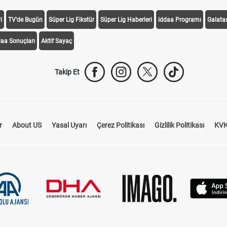
i
TV'de Bugün
Süper Lig Fikstür
Süper Lig Haberleri
iddaa Programı
Galata
daa Sonuçları
Aktif Sayaç
Takip Et
r
About US
Yasal Uyarı
Çerez Politikası
Gizlilik Politikası
KVK