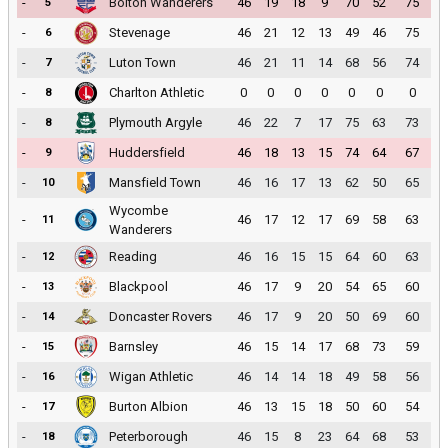
-
Bolton Wanderers
46
19
18
9
70
52
75
5
-
Stevenage
46
21
12
13
49
46
75
6
-
Luton Town
46
21
11
14
68
56
74
7
-
Charlton Athletic
0
0
0
0
0
0
0
8
-
Plymouth Argyle
46
22
7
17
75
63
73
8
-
Huddersfield
46
18
13
15
74
64
67
9
-
Mansfield Town
46
16
17
13
62
50
65
10
Wycombe
-
46
17
12
17
69
58
63
11
Wanderers
-
Reading
46
16
15
15
64
60
63
12
-
Blackpool
46
17
9
20
54
65
60
13
-
Doncaster Rovers
46
17
9
20
50
69
60
14
-
Barnsley
46
15
14
17
68
73
59
15
-
Wigan Athletic
46
14
14
18
49
58
56
16
-
Burton Albion
46
13
15
18
50
60
54
17
-
Peterborough
46
15
8
23
64
68
53
18