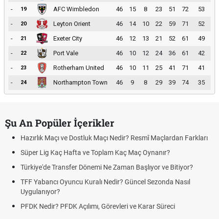
-
AFC Wimbledon
46
15
8
23
51
72
53
19
-
Leyton Orient
46
14
10
22
59
71
52
20
-
Exeter City
46
12
13
21
52
61
49
21
-
Port Vale
46
10
12
24
36
61
42
22
-
Rotherham United
46
10
11
25
41
71
41
23
-
Northampton Town
46
9
8
29
39
74
35
24
Şu An Popüler İçerikler
Hazırlık Maçı ve Dostluk Maçı Nedir? Resmî Maçlardan Farkları
Süper Lig Kaç Hafta ve Toplam Kaç Maç Oynanır?
Türkiye'de Transfer Dönemi Ne Zaman Başlıyor ve Bitiyor?
TFF Yabancı Oyuncu Kuralı Nedir? Güncel Sezonda Nasıl
Uygulanıyor?
PFDK Nedir? PFDK Açılımı, Görevleri ve Karar Süreci