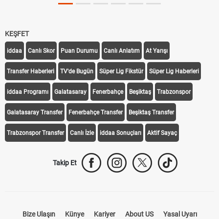
KEŞFET
iddaa
Canlı Skor
Puan Durumu
Canlı Anlatım
At Yarışı
Transfer Haberleri
TV'de Bugün
Süper Lig Fikstür
Süper Lig Haberleri
iddaa Programı
Galatasaray
Fenerbahçe
Beşiktaş
Trabzonspor
Galatasaray Transfer
Fenerbahçe Transfer
Beşiktaş Transfer
Trabzonspor Transfer
Canlı İzle
iddaa Sonuçları
Aktif Sayaç
Takip Et
Bize Ulaşın
Künye
Kariyer
About US
Yasal Uyarı