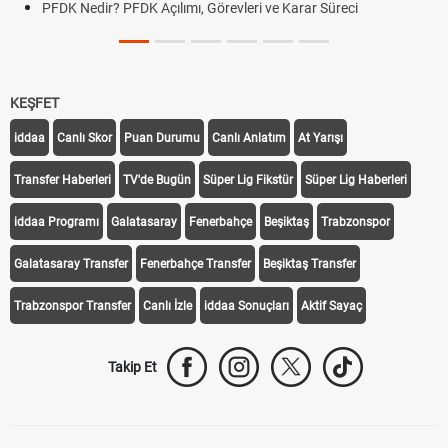
PFDK Nedir? PFDK Açılımı, Görevleri ve Karar Süreci
KEŞFET
iddaa
Canlı Skor
Puan Durumu
Canlı Anlatım
At Yarışı
Transfer Haberleri
TV'de Bugün
Süper Lig Fikstür
Süper Lig Haberleri
iddaa Programı
Galatasaray
Fenerbahçe
Beşiktaş
Trabzonspor
Galatasaray Transfer
Fenerbahçe Transfer
Beşiktaş Transfer
Trabzonspor Transfer
Canlı İzle
iddaa Sonuçları
Aktif Sayaç
Takip Et