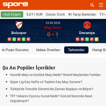
İLK11 KUR
Günün Özeti
At Yarışı Bankoları
TV'
Hızlı Erişim
23.09.2025
Maç Sonu
Boluspor
Ümraniye
0 - 1
M
G
M
G
M
M
M
G
M
B
anlı Puan Durumu
İddaa Oranları
Tahminler
Hangi K
Şu An Popüler İçerikler
Hazırlık Maçı ve Dostluk Maçı Nedir? Resmî Maçlardan Farkları
Süper Lig Kaç Hafta ve Toplam Kaç Maç Oynanır?
Türkiye'de Transfer Dönemi Ne Zaman Başlıyor ve Bitiyor?
TFF Yabancı Oyuncu Kuralı Nedir? Güncel Sezonda Nasıl
Uygulanıyor?