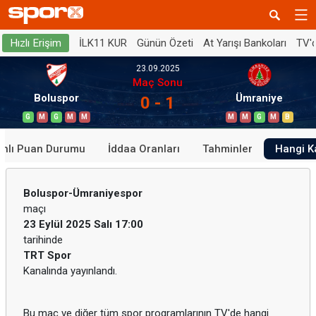
İLK11 KUR
Günün Özeti
At Yarışı Bankoları
TV'
Hızlı Erişim
23.09.2025
Maç Sonu
Boluspor
Ümraniye
0 - 1
G
M
G
M
M
M
M
G
M
B
anlı Puan Durumu
İddaa Oranları
Tahminler
Hangi K
Boluspor-Ümraniyespor
maçı
23 Eylül 2025 Salı 17:00
tarihinde
TRT Spor
Kanalında yayınlandı.
Bu maç ve diğer tüm spor programlarının TV'de hangi