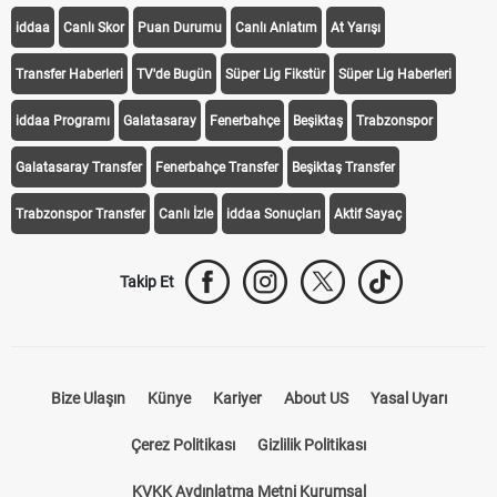
iddaa
Canlı Skor
Puan Durumu
Canlı Anlatım
At Yarışı
Transfer Haberleri
TV'de Bugün
Süper Lig Fikstür
Süper Lig Haberleri
iddaa Programı
Galatasaray
Fenerbahçe
Beşiktaş
Trabzonspor
Galatasaray Transfer
Fenerbahçe Transfer
Beşiktaş Transfer
Trabzonspor Transfer
Canlı İzle
iddaa Sonuçları
Aktif Sayaç
Takip Et
Bize Ulaşın
Künye
Kariyer
About US
Yasal Uyarı
Çerez Politikası
Gizlilik Politikası
KVKK Aydınlatma Metni Kurumsal