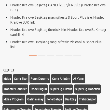
Hradec Kralove Beşiktaş CANLI İZLE ŞİFRESİZ (Hradec Kralove
BJK)
Hradec Kralove Beşiktaş maçı şifresiz S Sport Plus izle, Hradec
Kralove BJK link
Hradec Kralove Beşiktaş ücretsiz izle, Hradec Kralove BJK maçı
canlı linki
Hradec Kralove - Beşiktaş maçı şifresiz izle canlı S Sport Plus
linki
KEŞFET
iddaa
Canlı Skor
Puan Durumu
Canlı Anlatım
At Yarışı
Transfer Haberleri
TV'de Bugün
Süper Lig Fikstür
Süper Lig Haberleri
iddaa Programı
Galatasaray
Fenerbahçe
Beşiktaş
Trabzonspor
Galatasaray Transfer
Fenerbahçe Transfer
Beşiktaş Transfer