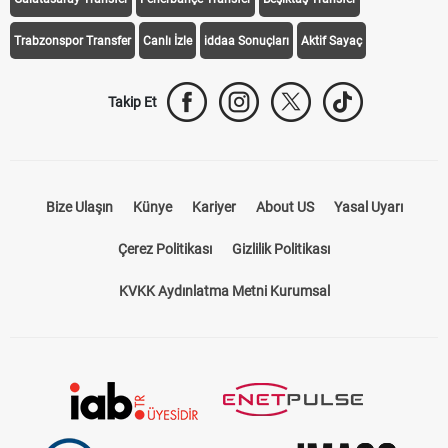
Trabzonspor Transfer
Canlı İzle
iddaa Sonuçları
Aktif Sayaç
Takip Et
Bize Ulaşın
Künye
Kariyer
About US
Yasal Uyarı
Çerez Politikası
Gizlilik Politikası
KVKK Aydınlatma Metni Kurumsal