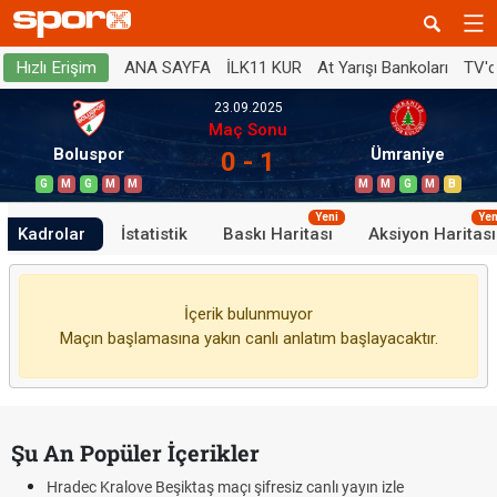
ANA SAYFA
İLK11 KUR
At Yarışı Bankoları
TV'
Hızlı Erişim
23.09.2025
Maç Sonu
Boluspor
Ümraniye
0 - 1
G
M
G
M
M
M
M
G
M
B
Yeni
Yen
Kadrolar
İstatistik
Baskı Haritası
Aksiyon Haritası
İçerik bulunmuyor
Maçın başlamasına yakın canlı anlatım başlayacaktır.
Şu An Popüler İçerikler
Hradec Kralove Beşiktaş maçı şifresiz canlı yayın izle