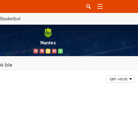
Basketbol
Nantes
M
M
B
M
G
lı İzle
GMT +00:00