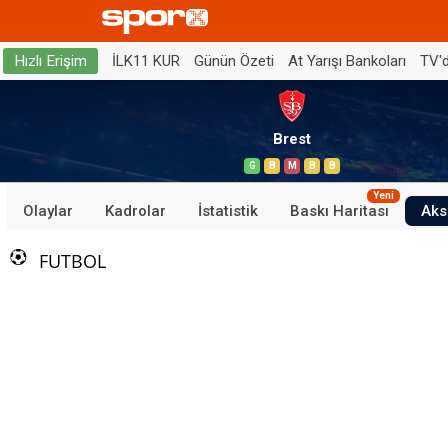
İLK11 KUR
Günün Özeti
At Yarışı Bankoları
TV'
Hızlı Erişim
Brest
G
B
M
B
B
Yeni
Olaylar
Kadrolar
İstatistik
Baskı Haritası
Aks
FUTBOL