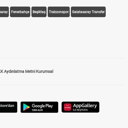
saray
Fenerbahçe
Beşiktaş
Trabzonspor
Galatasaray Transfer
K Aydınlatma Metni Kurumsal