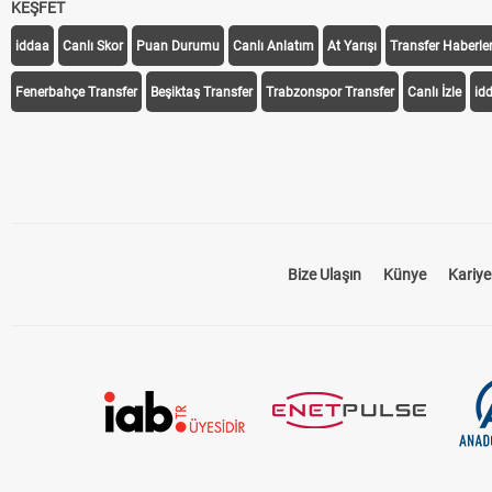
KEŞFET
iddaa
Canlı Skor
Puan Durumu
Canlı Anlatım
At Yarışı
Transfer Haberler
Fenerbahçe Transfer
Beşiktaş Transfer
Trabzonspor Transfer
Canlı İzle
id
Bize Ulaşın
Künye
Kariye