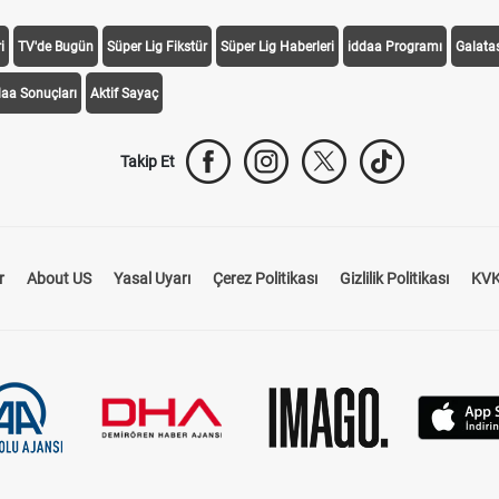
i
TV'de Bugün
Süper Lig Fikstür
Süper Lig Haberleri
iddaa Programı
Galata
daa Sonuçları
Aktif Sayaç
Takip Et
r
About US
Yasal Uyarı
Çerez Politikası
Gizlilik Politikası
KVK