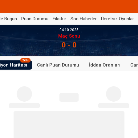
de Bugün
Puan Durumu
Fikstür
Son Haberler
Ücretsiz Oyunlar
04.10.2025
Maç Sonu
0 - 0
Yeni
iyon Haritası
Canlı Puan Durumu
İddaa Oranları
Can